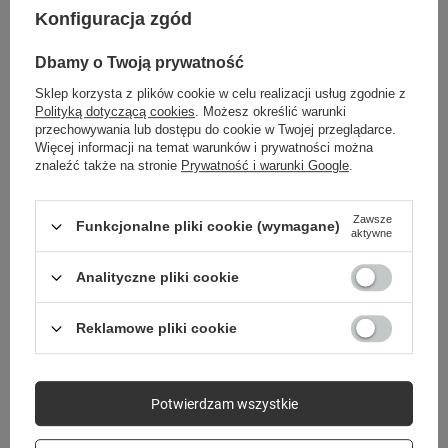
Konfiguracja zgód
Dbamy o Twoją prywatność
Sklep korzysta z plików cookie w celu realizacji usług zgodnie z
Polityką dotyczącą cookies
. Możesz określić warunki
przechowywania lub dostępu do cookie w Twojej przeglądarce.
Więcej informacji na temat warunków i prywatności można
znaleźć także na stronie
Prywatność i warunki Google
.
Zawsze
Funkcjonalne pliki cookie (wymagane)
Lampka nocna LED GŁODNY
Forever Smartwatch GPS WiFi Kids
aktywne
KURCZAK FNL-10 Forever Light
See Me! 3 KW-320 różowy
69,00 zł
249,00 zł
Analityczne pliki cookie
/
szt.
/
szt.
Reklamowe pliki cookie
Potwierdzam wszystkie