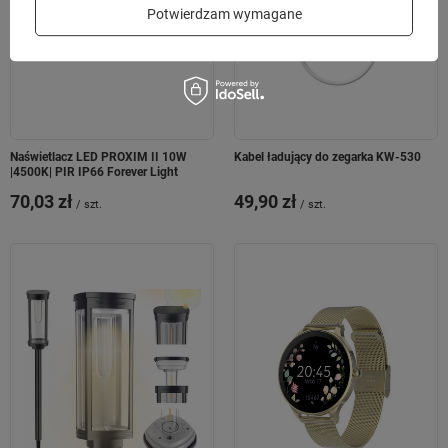
Potwierdzam wymagane
Naświetlacz LED PROXIM II 10W
Kabel ładujący do zegarka KW-530
|4500K| PIR IP66 Forever Light
70,03 zł
49,90 zł
/
szt.
/
szt.