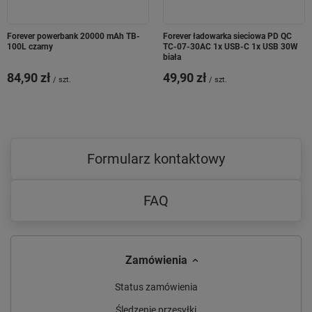
Forever powerbank 20000 mAh TB-
Forever ładowarka sieciowa PD QC
100L czarny
TC-07-30AC 1x USB-C 1x USB 30W
biała
84,90 zł
49,90 zł
/
szt.
/
szt.
Formularz kontaktowy
FAQ
Zamówienia
Status zamówienia
Śledzenie przesyłki