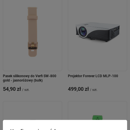
Pasek silikonowy do Verfi SW-800
Projektor Forever LCD MLP-100
gold - jasnoróżowy (bulk)
54,90 zł
499,00 zł
/
szt.
/
szt.