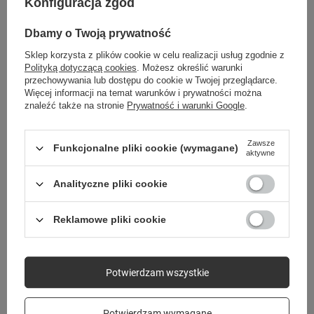
Konfiguracja zgód
Dbamy o Twoją prywatność
Sklep korzysta z plików cookie w celu realizacji usług zgodnie z
Polityką dotyczącą cookies
. Możesz określić warunki
przechowywania lub dostępu do cookie w Twojej przeglądarce.
Więcej informacji na temat warunków i prywatności można
znaleźć także na stronie
Prywatność i warunki Google
.
Pasek silikonowy Fitband JW-150
Pasek silikonowy do zegarka GPS kids
czarny
Forever Find Me KW-200 zielony
Zawsze
Funkcjonalne pliki cookie (wymagane)
aktywne
44,90 zł
44,90 zł
/
szt.
/
szt.
Analityczne pliki cookie
Reklamowe pliki cookie
Potwierdzam wszystkie
Potwierdzam wymagane