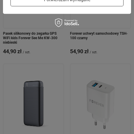
Pasek silikonowy do zegarka GPS
Forever uchwyt samochodowy TSH-
WiFi kids Forever See Me KW-300
100 czarny
niebieski
44,90 zł
54,90 zł
/
szt.
/
szt.