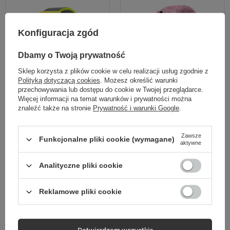
Konfiguracja zgód
Dbamy o Twoją prywatność
Sklep korzysta z plików cookie w celu realizacji usług zgodnie z
Polityką dotyczącą cookies
. Możesz określić warunki
przechowywania lub dostępu do cookie w Twojej przeglądarce.
Więcej informacji na temat warunków i prywatności można
znaleźć także na stronie
Prywatność i warunki Google
.
Forever Smartwatch SW-116 czarny/
Forever Smartwatch GPS WiFi Kids
żółty
See Me! 3 KW-320 różowy
Zawsze
Funkcjonalne pliki cookie (wymagane)
109,90 zł
249,00 zł
aktywne
/
szt.
/
szt.
Analityczne pliki cookie
Reklamowe pliki cookie