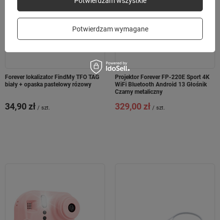
Potwierdzam wszystkie
Potwierdzam wymagane
Forever lokalizator FindMy TFO TAG
Projektor Forever FP-220E Sport 4K
biały + opaska pastelowy rózowy
WiFi Bluetooth Android 13 Głośnik
Czarny metaliczny
34,90 zł
329,00 zł
/
szt.
/
szt.