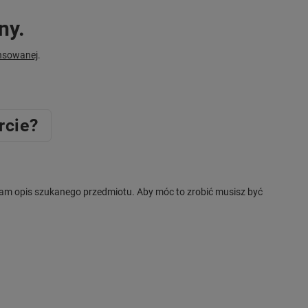
ny.
nsowanej
.
rcie?
ć nam opis szukanego przedmiotu. Aby móc to zrobić musisz być