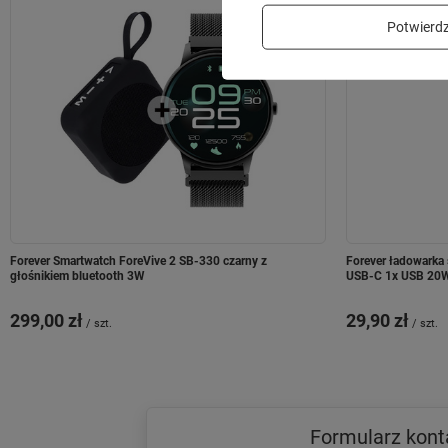
Potwier
Forever Smartwatch ForeVive 2 SB-330 czarny z
Forever ładowark
głośnikiem bluetooth 3W
USB-C 1x USB 20W
299,00 zł
29,90 zł
/
szt.
/
szt.
Formularz kon