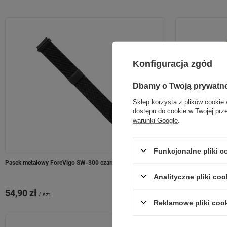
Konfiguracja zgód
Dbamy o Twoją prywatn
Sklep korzysta z plików cookie 
dostępu do cookie w Twojej prz
warunki Google
.
Funkcjonalne pliki 
Pasek metalowy ForeVigo SW-300 czarny
Smartwatch dzieci
4G – Inteligentny z
Analityczne pliki coo
rozmowami wideo i 
54,90 zł
349,00 zł
/
szt.
/
szt.
Reklamowe pliki coo