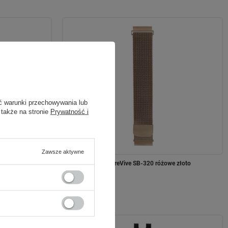
ć warunki przechowywania lub
 także na stronie
Prywatność i
Zawsze aktywne
 - jasnoróżowy
Pasek metalowy ForeVive SB-320 różowe złoto
54,90 zł
/
szt.