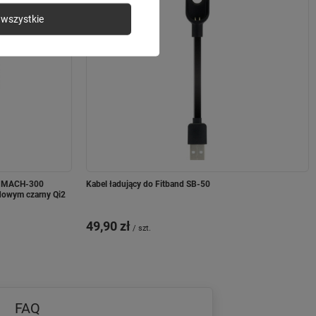
wszystkie
ki MACH-300
Kabel ładujący do Fitband SB-50
dowym czarny Qi2
49,90 zł
/
szt.
FAQ