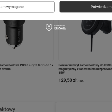
dzam wymagane
Potwierdzam 
a samochodowa PD3.0 + QC3.0 CC-06 1x
Forever uchwyt samochodowy do krat
 czarna
magnetyczny z ładowaniem bezprzewo
15W
129,50 zł
/
szt.
taktowy