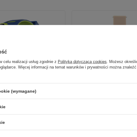
ość
w celu realizacji usług zgodnie z
Polityką dotyczącą cookies
. Możesz określi
eglądarce. Więcej informacji na temat warunków i prywatności można znaleźć
cookie (wymagane)
ęcy AI Forever Boost KW-530 GPS WiFi
Pasek silikonowy do Verfi SW-800 gold
egarek dla dzieci z lokalizatorem,
(bulk)
kie
przyciskiem SOS (niebieski)
54,90 zł
/
szt.
kie