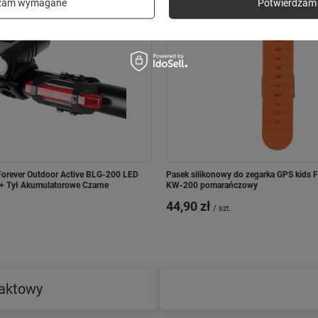
dzam wymagane
Potwierdzam 
orever Outdoor Active BLG-200 LED
Pasek silikonowy do zegarka GPS kids 
+ Tył Akumulatorowe Czarne
KW-200 pomarańczowy
44,90 zł
/
szt.
taktowy