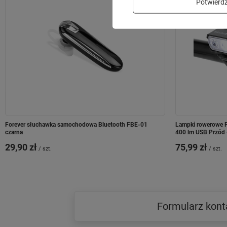
Potwier
Forever słuchawka samochodowa Bluetooth FBE-01
Lampki rowerowe F
czarna
400 lm USB Przód 
29,90 zł
75,99 zł
/
szt.
/
szt.
Formularz kon