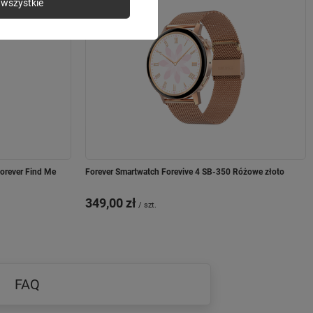
wszystkie
Forever Find Me
Forever Smartwatch Forevive 4 SB-350 Różowe złoto
349,00 zł
/
szt.
FAQ