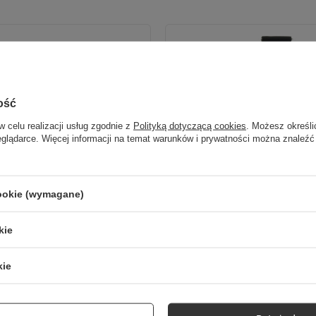
ość
w celu realizacji usług zgodnie z
Polityką dotyczącą cookies
. Możesz określi
eglądarce. Więcej informacji na temat warunków i prywatności można znaleźć
cookie (wymagane)
FindMy okrągły TFO TAG 01 czarny + etui
Pasek silikonowy ForeVive Lite SB-315 
kie
44,90 zł
/
szt.
kie