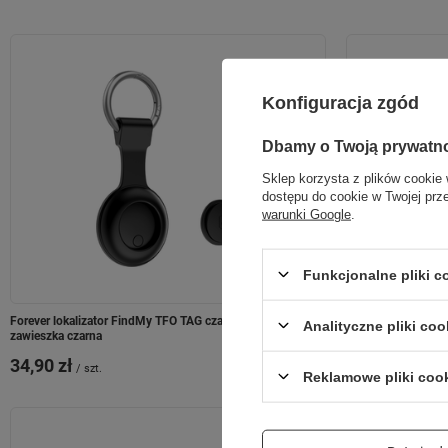
Konfiguracja zgód
Dbamy o Twoją prywatn
Sklep korzysta z plików cookie 
dostępu do cookie w Twojej prz
warunki Google
.
Funkcjonalne pliki 
Forever lokalizator FindMy TFO TAG czarny + etui
Setty lokalizator 
Analityczne pliki coo
zawieszka czarna
34,90 zł
39,90 zł
/
szt.
/
szt.
Reklamowe pliki coo