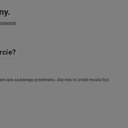
ny.
nsowanej
.
rcie?
ć nam opis szukanego przedmiotu. Aby móc to zrobić musisz być