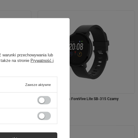
ć warunki przechowywania lub
 także na stronie
Prywatność i
Zawsze aktywne
czarny
Forever Smartwatch ForeVive Lite SB-315 Czarny
129,00 zł
/
szt.