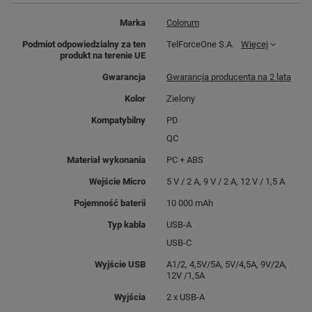
Marka
Colorum
Podmiot odpowiedzialny za ten
TelForceOne S.A.
Więcej
produkt na terenie UE
Gwarancja
Gwarancja producenta na 2 lata
Kolor
Zielony
Kompatybilny
PD
QC
Materiał wykonania
PC + ABS
Wejście Micro
5 V / 2 A, 9 V / 2 A, 12 V / 1,5 A
Pojemność baterii
10 000 mAh
Typ kabla
USB-A
USB-C
Wyjście USB
A1/2, 4,5V/5A, 5V/4,5A, 9V/2A,
12V /1,5A
Wyjścia
2 x USB-A