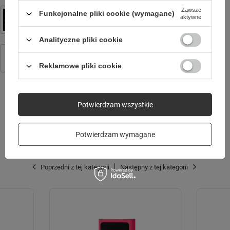
Forever Light neon LED KOT ciepły biały Bat + USB FLNEO3
Zawsze
Funkcjonalne pliki cookie (wymagane)
aktywne
29,90 zł
/
szt.
Analityczne pliki cookie
Uniwersalny uchwyt samochodowy Forever MH-110 magnetyczny
16,90 zł
/
szt.
Reklamowe pliki cookie
Potwierdzam wszystkie
SPRAWDŹ TAKŻE
Potwierdzam wymagane
Poprzedni z tej kategorii
Następny z tej kategorii