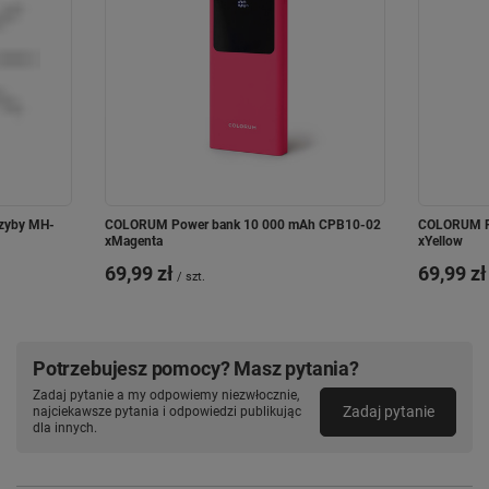
szyby MH-
COLORUM Power bank 10 000 mAh CPB10-02
COLORUM P
xMagenta
xYellow
69,99 zł
69,99 zł
/
szt.
Potrzebujesz pomocy? Masz pytania?
Zadaj pytanie a my odpowiemy niezwłocznie,
Zadaj pytanie
najciekawsze pytania i odpowiedzi publikując
dla innych.