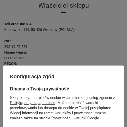
Właściciel sklepu
TelForceOne S.A.
Krakowska 119
, 50-428 Wrocław
(POLSKA)
NIP:
898-19-67-851
Numer wpisu:
0000232137
REGON:
932674375
Konfiguracja zgód
Dbamy o Twoją prywatność
Sklep korzysta z plików cookie w celu realizacji usług zgodnie z
Polityką dotyczącą cookies
. Możesz określić warunki
przechowywania lub dostępu do cookie w Twojej przeglądarce.
Więcej informacji na temat warunków i prywatności można
znaleźć także na stronie
Prywatność i warunki Google
.