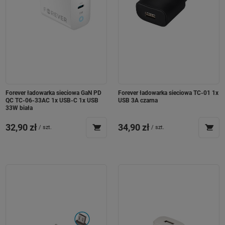
Forever ładowarka sieciowa GaN PD
Forever ładowarka sieciowa TC-01 1x
QC TC-06-33AC 1x USB-C 1x USB
USB 3A czarna
33W biała
32,90 zł
34,90 zł
/
szt.
/
szt.