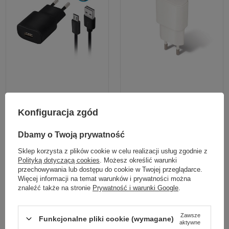
Konfiguracja zgód
Forever ładowarka sieciowa TC-01 1x
Forever ładowarka sieciowa TC-01 1x
USB 2A czarna + kabel microUSB
USB 2A biała
Dbamy o Twoją prywatność
35,90 zł
29,90 zł
Sklep korzysta z plików cookie w celu realizacji usług zgodnie z
/
szt.
/
szt.
Polityką dotyczącą cookies
. Możesz określić warunki
przechowywania lub dostępu do cookie w Twojej przeglądarce.
Więcej informacji na temat warunków i prywatności można
znaleźć także na stronie
Prywatność i warunki Google
.
Zawsze
Funkcjonalne pliki cookie (wymagane)
aktywne