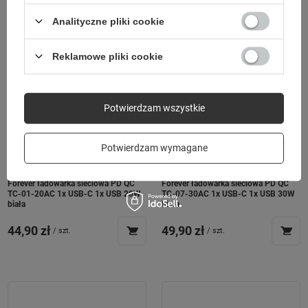
Analityczne pliki cookie
Reklamowe pliki cookie
Potwierdzam wszystkie
Potwierdzam wymagane
Forever ładowarka sieciowa PD QC
Forever ładowarka sieciowa PD QC
TC-01-20AC 1x USB-C 1x USB 20W
TC-07-30AC 1x USB-C 1x USB 30W
biała
biała
44,90 zł
49,90 zł
/
szt.
/
szt.