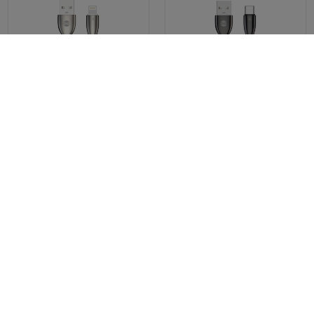
Forever kabel Sleek USB - Lightning
Forever kabel Sleek USB - USB-C 1,0
1,0 m 2,4A biały
m 3A czarny
16,90 zł
16,90 zł
/
szt.
/
szt.