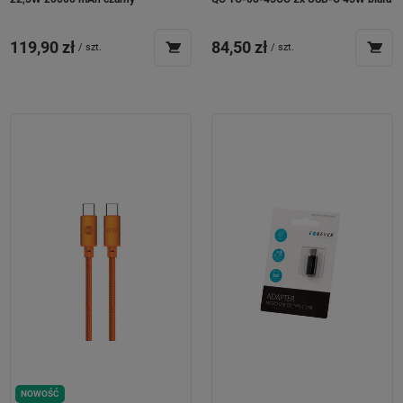
119,90 zł
84,50 zł
/
szt.
/
szt.
NOWOŚĆ