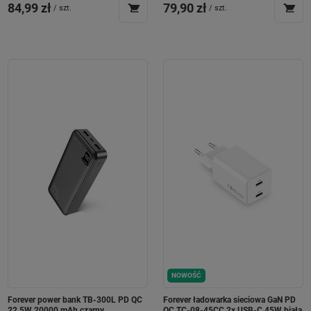
84,99 zł
79,90 zł
/
szt.
/
szt.
NOWOŚĆ
Forever power bank TB-300L PD QC
Forever ładowarka sieciowa GaN PD
22,5W 20000 mAh czarny
QC TC-08-45CC 2x USB-C 45W biała