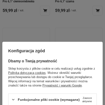
Pro 6,1" ciemnoniebieska
Pro 6,1" czarna
59,99 zł
59,99 zł
/
szt.
/
szt.
Konfiguracja zgód
Dbamy o Twoją prywatność
Sklep korzysta z plików cookie w celu realizacji usług zgodnie z
Polityką dotyczącą cookies
. Możesz określić warunki
przechowywania lub dostępu do cookie w Twojej przeglądarce.
Więcej informacji na temat warunków i prywatności można
znaleźć także na stronie
Prywatność i warunki Google
.
Zawsze
Funkcjonalne pliki cookie (wymagane)
aktywne