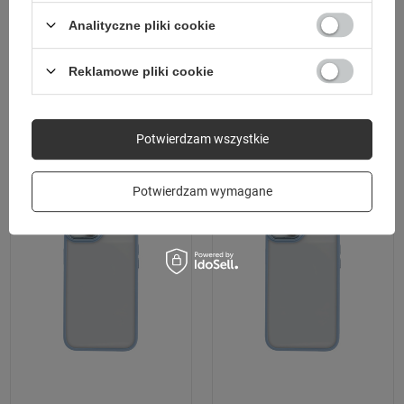
Nakładka Satin Elegant do iPhone 15
Nakładka Satin Elegant Matt do
Analityczne pliki cookie
Pro Max 6,7" różowa
iPhone 11 niebieska
59,99 zł
59,99 zł
/
szt.
/
szt.
Reklamowe pliki cookie
Potwierdzam wszystkie
Potwierdzam wymagane