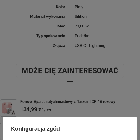
Kolor
Biały
Materiał wykonania
Silikon
Moc
20,00 W
Typ opakowania
Pudełko
Złącza
USB-C - Lightning
MOŻE CIĘ ZAINTERESOWAĆ
Forever Aparat natychmiastowy z flaszem ICF-16 różowy
134,99 zł
/
szt.
Forever zestaw adapterów nano SIM
Konfiguracja zgód
2,50 zł
/
szt.