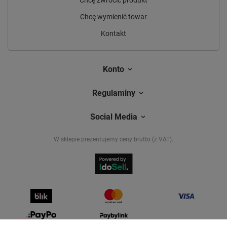
Chcę wymienić towar
Kontakt
Konto
Regulaminy
Social Media
W sklepie prezentujemy ceny brutto (z VAT).