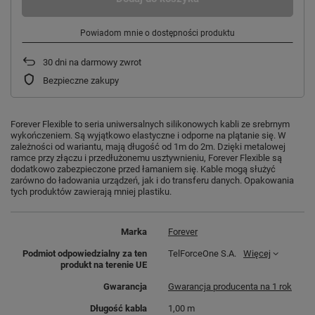
Powiadom mnie o dostępności produktu
30
dni na darmowy zwrot
Bezpieczne zakupy
Forever Flexible to seria uniwersalnych silikonowych kabli ze srebrnym
wykończeniem. Są wyjątkowo elastyczne i odporne na plątanie się. W
zależności od wariantu, mają długość od 1m do 2m. Dzięki metalowej
ramce przy złączu i przedłużonemu usztywnieniu, Forever Flexible są
dodatkowo zabezpieczone przed łamaniem się. Kable mogą służyć
zarówno do ładowania urządzeń, jak i do transferu danych. Opakowania
tych produktów zawierają mniej plastiku.
Marka
Forever
Podmiot odpowiedzialny za ten
TelForceOne S.A.
Więcej
produkt na terenie UE
Gwarancja
Gwarancja producenta na 1 rok
Długość kabla
1,00 m