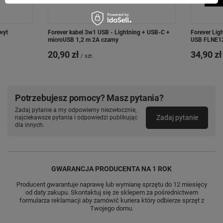
wyt
Forever kabel 3w1 USB - Lightning + USB-C +
Forever Lig
microUSB 1,2 m 2A czarny
USB FLNE1
20,90 zł
34,90 zł
/
szt.
Potrzebujesz pomocy? Masz pytania?
Zadaj pytanie a my odpowiemy niezwłocznie,
Zadaj pytanie
najciekawsze pytania i odpowiedzi publikując
dla innych.
GWARANCJA PRODUCENTA NA 1 ROK
Producent gwarantuje naprawę lub wymianę sprzętu do 12 miesięcy
od daty zakupu. Skontaktuj się ze sklepem za pośrednictwem
formularza reklamacji aby zamówić kuriera który odbierze sprzęt z
Twojego domu.