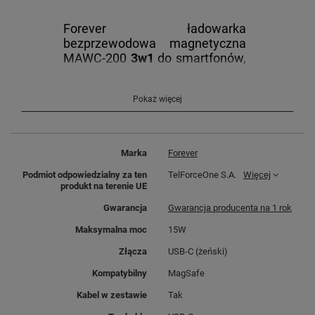
Forever ładowarka
bezprzewodowa magnetyczna
MAWC-200
3w1
do smartfonów,
smartwatchów i słuchawek
oferuje niezwykle wygodne
Pokaż więcej
rozwiązanie do ładowania 3
urządzeń jednocześnie.
Zapewnia łatwe ładowanie
magnetyczne-wystarczy
Marka
Forever
umieścić smartfon i urządzenia
na stacji.
Podmiot odpowiedzialny za ten
TelForceOne S.A.
Więcej
produkt na terenie UE
Gwarancja
Gwarancja producenta na 1 rok
Maksymalna moc
15W
Złącza
USB-C (żeński)
Kompatybilny
MagSafe
Nasza stacja ładująca
Kabel w zestawie
Tak
wykorzystuje technologię
magnetyczną, aby bezpiecznie