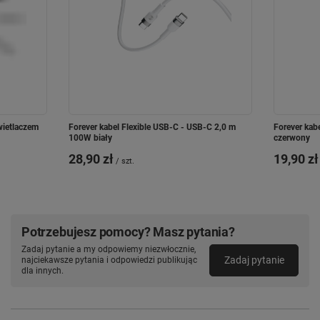
wietlaczem
Forever kabel Flexible USB-C - USB-C 2,0 m
Forever kab
100W biały
czerwony
28,90 zł
19,90 zł
/
szt.
Potrzebujesz pomocy? Masz pytania?
Zadaj pytanie a my odpowiemy niezwłocznie,
Zadaj pytanie
najciekawsze pytania i odpowiedzi publikując
dla innych.