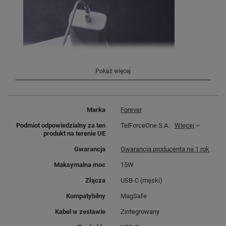
Pokaż więcej
Marka
Forever
Podmiot odpowiedzialny za ten
TelForceOne S.A.
Więcej
produkt na terenie UE
Gwarancja
Gwarancja producenta na 1 rok
Maksymalna moc
15W
Magnetyczna ładowarka
Złącza
USB-C (męski)
bezprzewodowa Forever 3w1
MAWC-400 to urządzenie, które
Kompatybilny
MagSafe
umożliwia
ładowanie trzech
Kabel w zestawie
Zintegrowany
różnych urządzeń
, takich jak