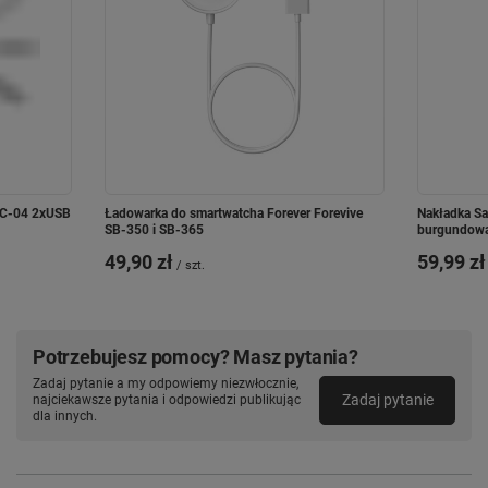
CC-04 2xUSB
Ładowarka do smartwatcha Forever Forevive
Nakładka Sa
SB-350 i SB-365
burgundow
49,90 zł
59,99 zł
/
szt.
Potrzebujesz pomocy? Masz pytania?
Zadaj pytanie a my odpowiemy niezwłocznie,
Zadaj pytanie
najciekawsze pytania i odpowiedzi publikując
dla innych.