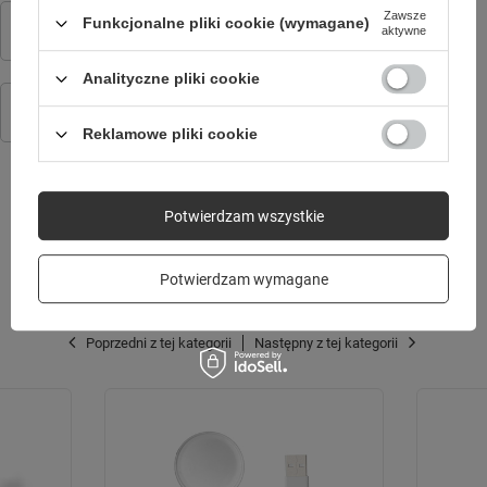
Ładowarka do zegarka Forever Smartwatch Grand 2 W-710
Zawsze
Funkcjonalne pliki cookie (wymagane)
49,90 zł
aktywne
/
szt.
Analityczne pliki cookie
Pasek silikonowy KW-520 czarny
44,90 zł
/
szt.
Reklamowe pliki cookie
Potwierdzam wszystkie
SPRAWDŹ TAKŻE
Potwierdzam wymagane
Poprzedni z tej kategorii
Następny z tej kategorii