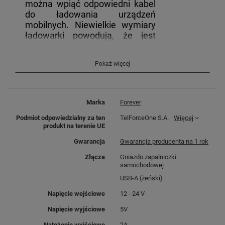
można wpiąć odpowiedni kabel
do ładowania urządzeń
mobilnych. Niewielkie wymiary
ładowarki powodują, że jest
dyskretna i nie rzuca się ona w
oczy we wnętrzu samochodu,
Pokaż więcej
lecz jej moc pozwala na
naładowanie każdego telefonu
lub tableta.
Marka
Forever
Podmiot odpowiedzialny za ten
TelForceOne S.A.
Więcej
Ładowarka samochodowa
produkt na terenie UE
Forever to produkt nowej
Gwarancja
Gwarancja producenta na 1 rok
generacji, który komunikuje się z
Złącza
Gniazdo zapalniczki
ładowanym smartfonem.
samochodowej
Urządzenie jest w pełni
USB-A (żeński)
bezpieczne dla akumulatora
Napięcie wejściowe
12 - 24 V
dzięki inteligentnemu
podawaniu prądu.
Napięcie wyjściowe
5V
Szybkie ładowanie to dzisiaj
Natężenie wyjściowe
2A