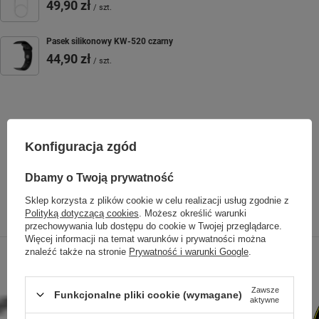
49,90 zł
/
szt.
Pasek silikonowy KW-520 czarny
44,90 zł
/
szt.
SPRAWDŹ TAKŻE
Konfiguracja zgód
Dbamy o Twoją prywatność
Sklep korzysta z plików cookie w celu realizacji usług zgodnie z
Poprzedni z tej kategorii
Następny z tej kategorii
Polityką dotyczącą cookies
. Możesz określić warunki
przechowywania lub dostępu do cookie w Twojej przeglądarce.
Więcej informacji na temat warunków i prywatności można
znaleźć także na stronie
Prywatność i warunki Google
.
Zawsze
Funkcjonalne pliki cookie (wymagane)
aktywne