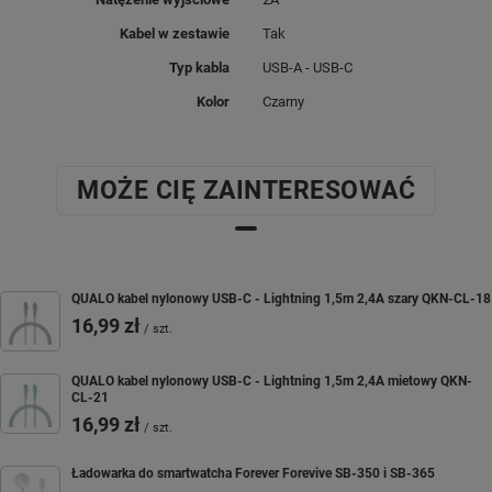
podstawa.
Kabel w zestawie
Tak
W zestawie kabel USB-A - USB-
Typ kabla
USB-A - USB-C
C
Kolor
Czarny
MOŻE CIĘ ZAINTERESOWAĆ
QUALO kabel nylonowy USB-C - Lightning 1,5m 2,4A szary QKN-CL-18
16,99 zł
/
szt.
QUALO kabel nylonowy USB-C - Lightning 1,5m 2,4A mietowy QKN-
CL-21
16,99 zł
/
szt.
Ładowarka do smartwatcha Forever Forevive SB-350 i SB-365