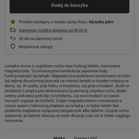
Dodaj do koszyka
Produkt dostępny w bardzo dużej ilości
Wysyłka
jutro
Darmowa i szybka dostawa
od
49,00 zł
30
dni na darmowy zwrot
Bezpieczne zakupy
Lampka nocna z czujnikiem ruchu oraz funkcją latarki, mocowana
magnetycznie. Ta innowacyjna konstrukcja zapewnia dużą
funkcjonalność tej lampki. Magnetyczna podstawa montowana na kołki
lub taśmę dwustronną pozwala na montaż lampki w każdym miejscu w
domu, np. W szafie, przy łóżku, w korytarzu, czy przy schodach. (kołki w
zestawie) Lampka jest aktywowana za pomocą czujnika ruchu, dzięki
czemu unikniesz potknięć w korytarzu, czy na schodach w czasie
nocnych wypraw do lodówki. Dzięki magnetycznemu mocowaniu w
czasie awarii z łatwością złapiesz za lampkę I w trybie latarki bez
problemu znajdziesz wyłączony bezpiecznik albo telefon. Czujnik ruchu
zapewnia, że baterie starczą na wiele dłuższy czas niż w trybie ciągłego
świecenia.
Marka
Forever Light