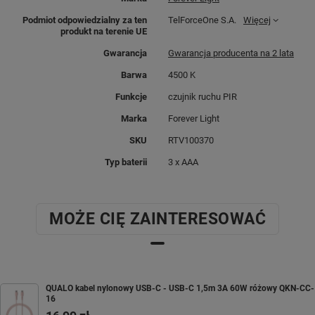
Podmiot odpowiedzialny za ten
TelForceOne S.A.
Więcej
produkt na terenie UE
Gwarancja
Gwarancja producenta na 2 lata
Barwa
4500 K
Funkcje
czujnik ruchu PIR
Marka
Forever Light
SKU
RTV100370
Typ baterii
3 x AAA
MOŻE CIĘ ZAINTERESOWAĆ
QUALO kabel nylonowy USB-C - USB-C 1,5m 3A 60W różowy QKN-CC-
16