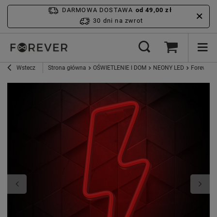
DARMOWA DOSTAWA
od 49,00 zł
30 dni na zwrot
Wstecz
Strona główna
OŚWIETLENIE I DOM
NEONY LED
Forever L