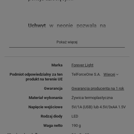
Uchwyt
w neonie pozwala na
zawieszanie oświetlenia
na
pionowych powierzchniach.
Pokaż więcej
Nastrojowe światło będzie
pasowało do wnętrz restauracji,
barów i innych przestrzeni, gdzie
barwy wyjątkowo
podkreślą
Marka
Forever Light
atmosferę miejsca.
To, co
Podmiot odpowiedzialny za ten
TelForceOne S.A.
Więcej
wyróżnia neony to ich
jednolite
produkt na terenie UE
rozpraszanie światła
, bez
zauważalnych punktów
Gwarancja
Gwarancja producenta na 1 rok
świetlnych.
Materiał wykonania
Żywica termoplastyczna
Napięcie wejściowe
5V/1A (USB) lub 4.5V/3xAA 1.5V
Rodzaj diody
LED
Waga netto
190 g
Dzięki
technologii LED
neony