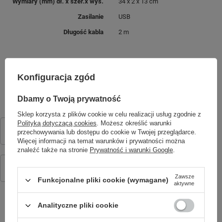
Wymiary (mm) dł. x szer.x wys.
34 x 2 x 13 cm
pobierają stosunkowo niewiele prądu.
Zasilanie
USB
Urządzenie może być zasilane przez
3
baterie AA lub wtyczkę USB.
Neony są
Długość kabla
2 m
dostępne w
wielu kształtach i
kolorach
m. in. białym,
pomarańczowym, zielony, czerwonym
MOŻE CIĘ ZAINTERESOWAĆ
i różowym. Urządzenie jest wykonane
Konfiguracja zgód
z plastiku w białym kolorze. Wymiary
są uzależnione od rodzaju wzoru.
Dbamy o Twoją prywatność
Sklep korzysta z plików cookie w celu realizacji usług zgodnie z
Pasek silikonowy KW-520 niebieski
Polityką dotyczącą cookies
. Możesz określić warunki
44,90 zł
przechowywania lub dostępu do cookie w Twojej przeglądarce.
/
szt.
Więcej informacji na temat warunków i prywatności można
znaleźć także na stronie
Prywatność i warunki Google
.
Forever Smartwatch GPS WiFi 4G Kids Look Me! 3 KW-520 czarny
249,00 zł
/
szt.
Zawsze
Funkcjonalne pliki cookie (wymagane)
aktywne
Analityczne pliki cookie