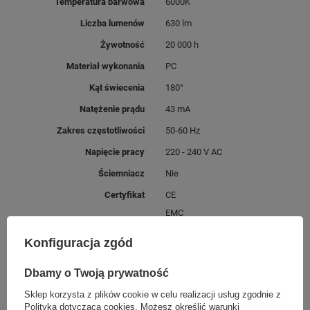
Temperatura barwowa
6000K
Liczba lumenów
630 lm
Żywotność
20 000 h
Materiał wykonania
PC
Kąt świecenia
180°
Natężenie prądu
43 mA
Zakres częstotliwości
50-60 Hz
Napięcie pracy
220 - 240 V AC
Ściemniacz
Nie
Certyfikat
CE
EMC
RoHS
Konfiguracja zgód
SKU
RTV9000030
Dbamy o Twoją prywatność
Klasa energetyczna
E
Sklep korzysta z plików cookie w celu realizacji usług zgodnie z
Polityką dotyczącą cookies
. Możesz określić warunki