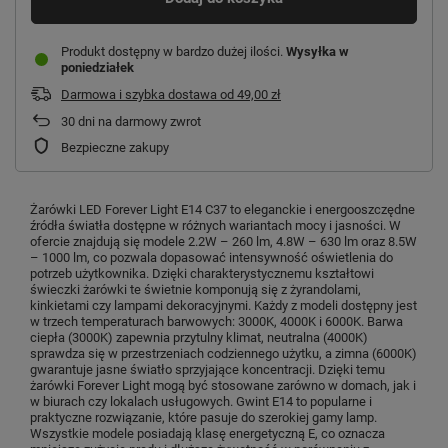
Produkt dostępny w bardzo dużej ilości
Wysyłka
w
poniedziałek
Darmowa i szybka dostawa
od
49,00 zł
30
dni na darmowy zwrot
Bezpieczne zakupy
Żarówki LED Forever Light E14 C37 to eleganckie i energooszczędne
źródła światła dostępne w różnych wariantach mocy i jasności. W
ofercie znajdują się modele 2.2W – 260 lm, 4.8W – 630 lm oraz 8.5W
– 1000 lm, co pozwala dopasować intensywność oświetlenia do
potrzeb użytkownika. Dzięki charakterystycznemu kształtowi
świeczki żarówki te świetnie komponują się z żyrandolami,
kinkietami czy lampami dekoracyjnymi. Każdy z modeli dostępny jest
w trzech temperaturach barwowych: 3000K, 4000K i 6000K. Barwa
ciepła (3000K) zapewnia przytulny klimat, neutralna (4000K)
sprawdza się w przestrzeniach codziennego użytku, a zimna (6000K)
gwarantuje jasne światło sprzyjające koncentracji. Dzięki temu
żarówki Forever Light mogą być stosowane zarówno w domach, jak i
w biurach czy lokalach usługowych. Gwint E14 to popularne i
praktyczne rozwiązanie, które pasuje do szerokiej gamy lamp.
Wszystkie modele posiadają klasę energetyczną E, co oznacza