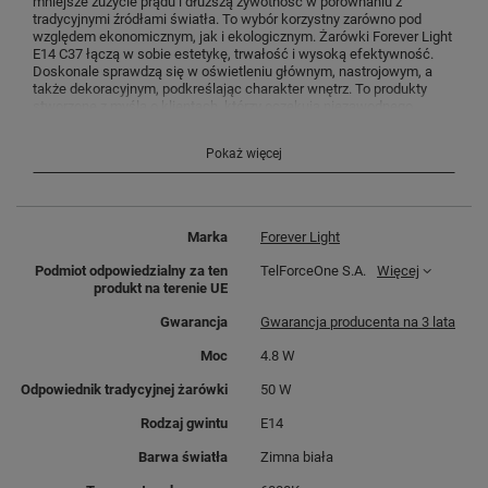
mniejsze zużycie prądu i dłuższą żywotność w porównaniu z
tradycyjnymi źródłami światła. To wybór korzystny zarówno pod
względem ekonomicznym, jak i ekologicznym. Żarówki Forever Light
E14 C37 łączą w sobie estetykę, trwałość i wysoką efektywność.
Doskonale sprawdzą się w oświetleniu głównym, nastrojowym, a
także dekoracyjnym, podkreślając charakter wnętrz. To produkty
stworzone z myślą o klientach, którzy oczekują niezawodnego,
stylowego i komfortowego oświetlenia w każdej sytuacji.
Pokaż więcej
Marka
Forever Light
Podmiot odpowiedzialny za ten
TelForceOne S.A.
Więcej
produkt na terenie UE
Gwarancja
Gwarancja producenta na 3 lata
Moc
4.8 W
Odpowiednik tradycyjnej żarówki
50 W
Rodzaj gwintu
E14
Barwa światła
Zimna biała