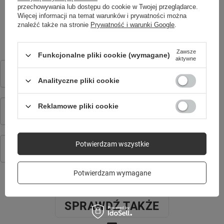
przechowywania lub dostępu do cookie w Twojej przeglądarce.
MOŻE CIĘ ZAINTERESOWAĆ
Więcej informacji na temat warunków i prywatności można
znaleźć także na stronie
Prywatność i warunki Google
.
Zawsze
Funkcjonalne pliki cookie (wymagane)
aktywne
Kabel ładujący do IGO 2 JW-150
49,90 zł
/
szt.
Analityczne pliki cookie
Forever zestaw adapterów nano SIM
Reklamowe pliki cookie
2,50 zł
/
szt.
Kabel ładujący do zegarków KW-320 / KW-520
Potwierdzam wszystkie
49,90 zł
/
szt.
Potwierdzam wymagane
SPRAWDŹ TAKŻE