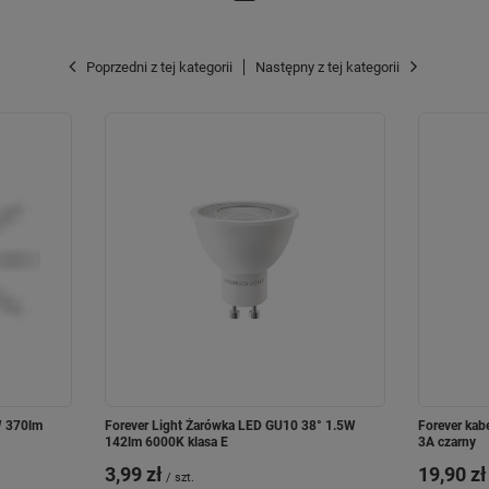
Poprzedni z tej kategorii
Następny z tej kategorii
W 370lm
Forever Light Żarówka LED GU10 38° 1.5W
Forever kab
142lm 6000K klasa E
3A czarny
3,99 zł
19,90 zł
/
szt.