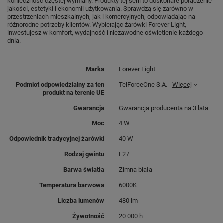
konieczność częstej wymiany. Produkty tej serii to doskonałe połączenie
jakości, estetyki i ekonomii użytkowania. Sprawdzą się zarówno w
przestrzeniach mieszkalnych, jak i komercyjnych, odpowiadając na
różnorodne potrzeby klientów. Wybierając żarówki Forever Light,
inwestujesz w komfort, wydajność i niezawodne oświetlenie każdego
dnia.
Marka
Forever Light
Podmiot odpowiedzialny za ten
TelForceOne S.A.
Więcej
produkt na terenie UE
Gwarancja
Gwarancja producenta na 3 lata
Moc
4 W
Odpowiednik tradycyjnej żarówki
40 W
Rodzaj gwintu
E27
Barwa światła
Zimna biała
Temperatura barwowa
6000K
Liczba lumenów
480 lm
Żywotność
20 000 h