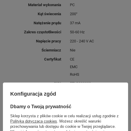
Materiał wykonania
PC
Kąt świecenia
200°
Natężenie prądu
37 mA
Zakres częstotliwości
50-60 Hz
Napięcie pracy
220 - 240 V AC
Ściemniacz
Nie
Certyfikat
CE
EMC
RoHS
SKU
RTV9000003
Klasa energetyczna
E
Konfiguracja zgód
Dbamy o Twoją prywatność
MOŻE CIĘ ZAINTERESOWAĆ
Sklep korzysta z plików cookie w celu realizacji usług zgodnie z
Polityką dotyczącą cookies
. Możesz określić warunki
przechowywania lub dostępu do cookie w Twojej przeglądarce.