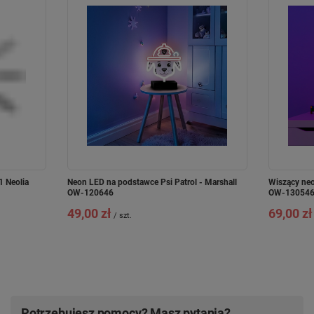
 Neolia
Neon LED na podstawce Psi Patrol - Marshall
Wiszący neon
OW-120646
OW-13054
49,00 zł
69,00 zł
/
szt.
Potrzebujesz pomocy? Masz pytania?