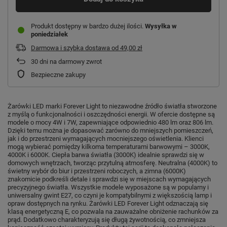
Produkt dostępny w bardzo dużej ilości
Wysyłka
w
poniedziałek
Darmowa i szybka dostawa
od
49,00 zł
30
dni na darmowy zwrot
Bezpieczne zakupy
Żarówki LED marki Forever Light to niezawodne źródło światła stworzone
z myślą o funkcjonalności i oszczędności energii. W ofercie dostępne są
modele o mocy 4W i 7W, zapewniające odpowiednio 480 lm oraz 806 lm.
Dzięki temu można je dopasować zarówno do mniejszych pomieszczeń,
jak i do przestrzeni wymagających mocniejszego oświetlenia. Klienci
mogą wybierać pomiędzy kilkoma temperaturami barwowymi – 3000K,
4000K i 6000K. Ciepła barwa światła (3000K) idealnie sprawdzi się w
domowych wnętrzach, tworząc przytulną atmosferę. Neutralna (4000K) to
świetny wybór do biur i przestrzeni roboczych, a zimna (6000K)
znakomicie podkreśli detale i sprawdzi się w miejscach wymagających
precyzyjnego światła. Wszystkie modele wyposażone są w popularny i
uniwersalny gwint E27, co czyni je kompatybilnymi z większością lamp i
opraw dostępnych na rynku. Żarówki LED Forever Light odznaczają się
klasą energetyczną E, co pozwala na zauważalne obniżenie rachunków za
prąd. Dodatkowo charakteryzują się długą żywotnością, co zmniejsza