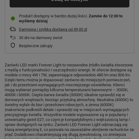
Produkt dostępny w bardzo dużej ilości
Zamów do
12:00 to
wyślemy dzisiaj
Darmowa i szybka dostawa
od
49,00 zł
30
dni na darmowy zwrot
Bezpieczne zakupy
Żarówki LED marki Forever Light to niezawodne źródło światła stworzone
z myślą o funkcjonalności i oszczędności energii. W ofercie dostępne są
modele o mocy 4W i 7W, zapewniające odpowiednio 480 lm oraz 806 lm.
Dzięki temu można je dopasować zarówno do mniejszych pomieszczeń,
jak i do przestrzeni wymagających mocniejszego oświetlenia. Klienci
mogą wybierać pomiędzy kilkoma temperaturami barwowymi – 3000K,
4000K i 6000K. Ciepła barwa światła (3000K) idealnie sprawdzi się w
domowych wnętrzach, tworząc przytulną atmosferę. Neutralna (4000K) to
świetny wybór do biur i przestrzeni roboczych, a zimna (6000K)
znakomicie podkreśli detale i sprawdzi się w miejscach wymagających
precyzyjnego światła. Wszystkie modele wyposażone są w popularny i
uniwersalny gwint E27, co czyni je kompatybilnymi z większością lamp i
opraw dostępnych na rynku. Żarówki LED Forever Light odznaczają się
klasą energetyczną E, co pozwala na zauważalne obniżenie rachunków za
prąd. Dodatkowo charakteryzują się długą żywotnością, co zmniejsza