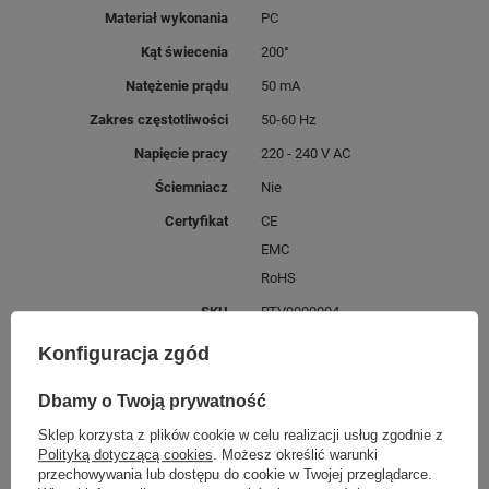
Materiał wykonania
PC
Kąt świecenia
200°
Natężenie prądu
50 mA
Zakres częstotliwości
50-60 Hz
Napięcie pracy
220 - 240 V AC
Ściemniacz
Nie
Certyfikat
CE
EMC
RoHS
SKU
RTV9000004
Klasa energetyczna
E
Konfiguracja zgód
Dbamy o Twoją prywatność
MOŻE CIĘ ZAINTERESOWAĆ
Sklep korzysta z plików cookie w celu realizacji usług zgodnie z
Polityką dotyczącą cookies
. Możesz określić warunki
przechowywania lub dostępu do cookie w Twojej przeglądarce.