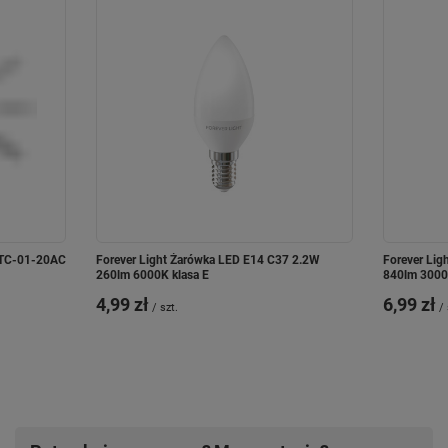
 TC-01-20AC
Forever Light Żarówka LED E14 C37 2.2W
Forever Lig
260lm 6000K klasa E
840lm 3000
4,99 zł
6,99 zł
/
szt.
/