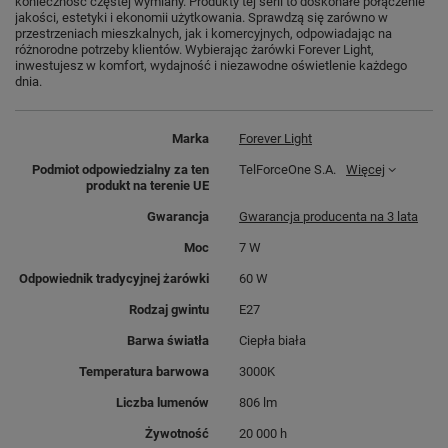
konieczność częstej wymiany. Produkty tej serii to doskonałe połączenie
jakości, estetyki i ekonomii użytkowania. Sprawdzą się zarówno w
przestrzeniach mieszkalnych, jak i komercyjnych, odpowiadając na
różnorodne potrzeby klientów. Wybierając żarówki Forever Light,
inwestujesz w komfort, wydajność i niezawodne oświetlenie każdego
dnia.
Marka
Forever Light
Podmiot odpowiedzialny za ten
TelForceOne S.A.
Więcej
produkt na terenie UE
Gwarancja
Gwarancja producenta na 3 lata
Moc
7 W
Odpowiednik tradycyjnej żarówki
60 W
Rodzaj gwintu
E27
Barwa światła
Ciepła biała
Temperatura barwowa
3000K
Liczba lumenów
806 lm
Żywotność
20 000 h