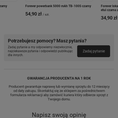
zarny
Forever powerbank 5000 mAh TB-100S czarny
Forever lok
etui czarna
54,90 zł
/
szt.
34,90 zł
Potrzebujesz pomocy? Masz pytania?
Zadaj pytanie a my odpowiemy niezwłocznie,
Zadaj pytanie
najciekawsze pytania i odpowiedzi publikując
dla innych.
GWARANCJA PRODUCENTA NA 1 ROK
Producent gwarantuje naprawę lub wymianę sprzętu do 12 miesięcy
od daty zakupu. Skontaktuj się ze sklepem za pośrednictwem
formularza reklamacji aby zamówić kuriera który odbierze sprzęt z
Twojego domu.
Napisz swoją opinię