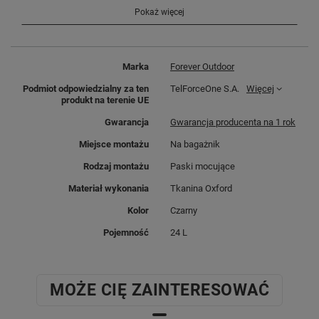
są dwie mniejsze kieszonki na
Pokaż więcej
drobiazgi.
Marka
Forever Outdoor
Podmiot odpowiedzialny za ten
TelForceOne S.A.
Więcej
produkt na terenie UE
Tył sakwy obszyty jest
materiałem odblaskowym.
Gwarancja
Gwarancja producenta na 1 rok
Torba jest odporna na
Miejsce montażu
Na bagażnik
zachlapania oraz lekki deszcz.
Pasuje do więszości dostępnych
Rodzaj montażu
Paski mocujące
na rynku bagażników
Materiał wykonania
Tkanina Oxford
Kolor
Czarny
Pojemność
24 L
MOŻE CIĘ ZAINTERESOWAĆ