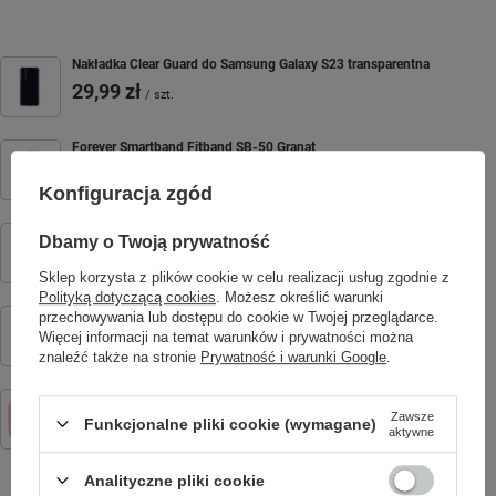
Nakładka Clear Guard do Samsung Galaxy S23 transparentna
29,99 zł
/
szt.
Forever Smartband Fitband SB-50 Granat
59,00 zł
/
szt.
Konfiguracja zgód
Forever Smartband Fitband SB-50 Różowa
Dbamy o Twoją prywatność
59,00 zł
/
szt.
Sklep korzysta z plików cookie w celu realizacji usług zgodnie z
Polityką dotyczącą cookies
. Możesz określić warunki
Forever Smartband Fitband SB-50 Czarna
przechowywania lub dostępu do cookie w Twojej przeglądarce.
Więcej informacji na temat warunków i prywatności można
59,00 zł
/
szt.
znaleźć także na stronie
Prywatność i warunki Google
.
Forever Aparat natychmiastowy z flaszem ICF-16 różowy
Zawsze
134,99 zł
Funkcjonalne pliki cookie (wymagane)
/
szt.
aktywne
Analityczne pliki cookie