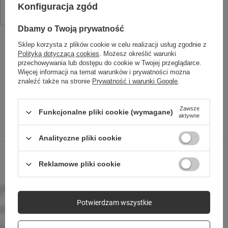
Pasek silikonowy KW-520 rózowy
Konfiguracja zgód
44,90 zł
/
szt.
Dbamy o Twoją prywatność
Sklep korzysta z plików cookie w celu realizacji usług zgodnie z
Polityką dotyczącą cookies
. Możesz określić warunki
przechowywania lub dostępu do cookie w Twojej przeglądarce.
SPRAWDŹ TAKŻE
Więcej informacji na temat warunków i prywatności można
znaleźć także na stronie
Prywatność i warunki Google
.
Zawsze
Funkcjonalne pliki cookie (wymagane)
aktywne
Poprzedni z tej kategorii
Następny z tej kategorii
Analityczne pliki cookie
Reklamowe pliki cookie
Potwierdzam wszystkie