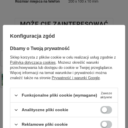
Rozmiar miejsca na telefon
200 x 100 x 10 mm
MOŻE CIĘ ZAINTERESOWAĆ
Konfiguracja zgód
Dbamy o Twoją prywatność
Nakładka Clear Guard do Samsung Galaxy S23 transparentna
Sklep korzysta z plików cookie w celu realizacji usług zgodnie z
29,99 zł
/
szt.
Polityką dotyczącą cookies
. Możesz określić warunki
przechowywania lub dostępu do cookie w Twojej przeglądarce.
Więcej informacji na temat warunków i prywatności można
Neon LED DINOZAUR zielony NNE01 Neolia
znaleźć także na stronie
Prywatność i warunki Google
.
29,90 zł
/
szt.
Zawsze
Funkcjonalne pliki cookie (wymagane)
aktywne
Analityczne pliki cookie
SPRAWDŹ TAKŻE
Reklamowe pliki cookie