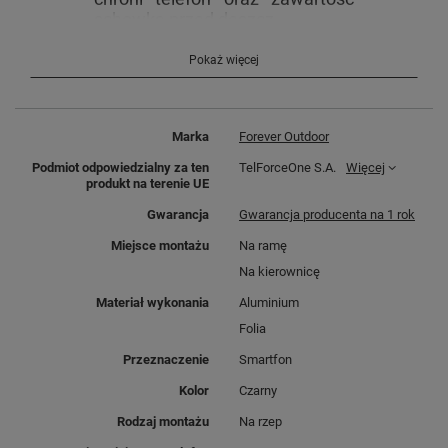
schowka przed deszcz
Pokaż więcej
Marka
Forever Outdoor
Osłona przeciwsłoneczna
Podmiot odpowiedzialny za ten
TelForceOne S.A.
Więcej
Podniesiona osłona zapewnia
produkt na terenie UE
ochronę przed słońcem oraz
Gwarancja
Gwarancja producenta na 1 rok
zapewnia dodatkową ochronę w
przypadku upadku
Miejsce montażu
Na ramę
Na kierownicę
Otwór słuchawkowy
Materiał wykonania
Aluminium
Pozwala na bezpieczne
Folia
korzystanie ze słuchawek
przewodowych pod czas jazdy
Przeznaczenie
Smartfon
bez uszczerbku dla
Kolor
Czarny
wodoodporności.
Rodzaj montażu
Na rzep