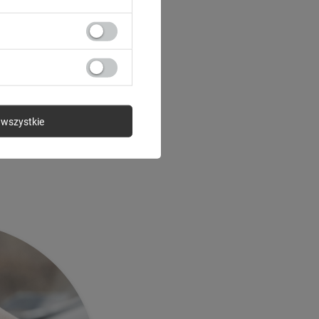
nego, który
ona.
prawi, że chwyt się
wszystkie