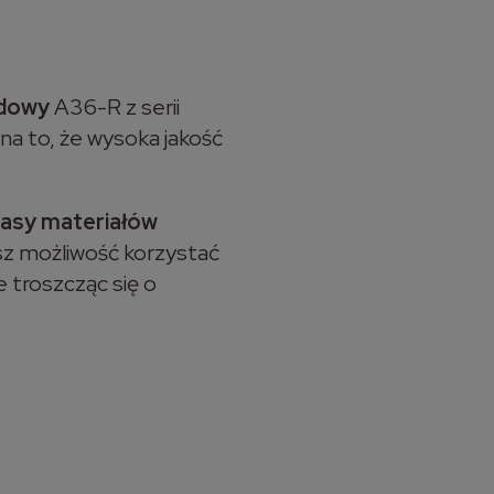
odowy
A36-R z serii
na to, że wysoka jakość
lasy materiałów
sz możliwość korzystać
e troszcząc się o