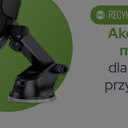
Ak
m
dla
prz