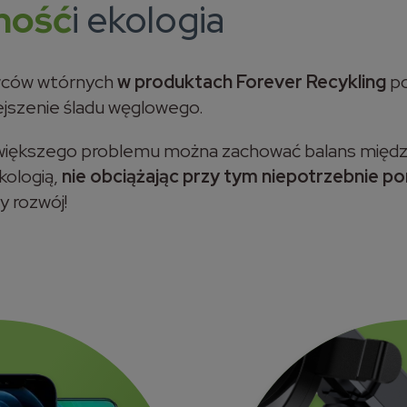
ność
i ekologia
wców wtórnych
w produktach Forever Recykling
po
iejszenie śladu węglowego.
większego problemu można zachować balans międ
kologią,
nie obciążając przy tym niepotrzebnie po
 rozwój!