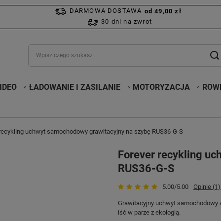
DARMOWA DOSTAWA
od 49,00 zł
30 dni na zwrot
IDEO
ŁADOWANIE I ZASILANIE
MOTORYZACJA
ROWE
 recykling uchwyt samochodowy grawitacyjny na szybę RUS36-G-S
Forever recykling u
RUS36-G-S
5.00/5.00
Opinie (1)
Grawitacyjny uchwyt samochodowy A3
iść w parze z ekologią.