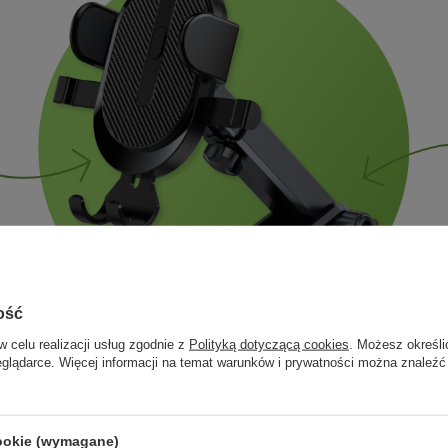
ość
w celu realizacji usług zgodnie z
Polityką dotyczącą cookies
. Możesz określi
eglądarce. Więcej informacji na temat warunków i prywatności można znaleźć
cookie (wymagane)