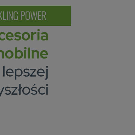
cesoria
obilne
 lepszej
yszłości