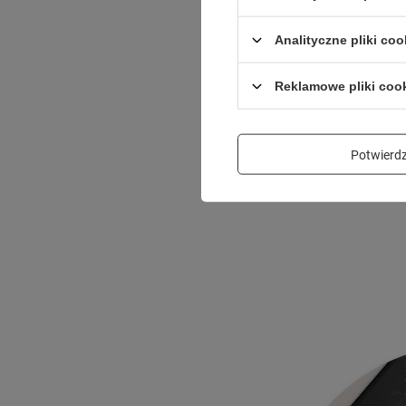
Mechaniz
Analityczne pliki coo
Uchwyt samochodowy 
Reklamowe pliki coo
automatycznie dost
Wystarczy, że włożysz
Potwier
zaciśnie. Smartfon b