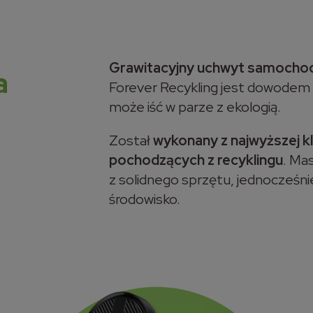
Grawitacyjny uchwyt samoch
a
Forever Recykling jest dowodem 
może iść w parze z ekologią.
z
Został
wykonany z najwyższej k
pochodzących z recyklingu
. Ma
z solidnego sprzętu, jednocześni
środowisko.