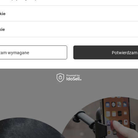
m
grawitacyjny
kie
A36-R działa na zasadzie mechanizmu grawitacyj
kie
osowuje się
do wielkości i ciężaru Twojego smartf
 telefon między ramiona, a nacisk na dolną część s
dzam wymagane
Potwierdzam 
ędzie
stabilne i bezpieczne
zamocowany.