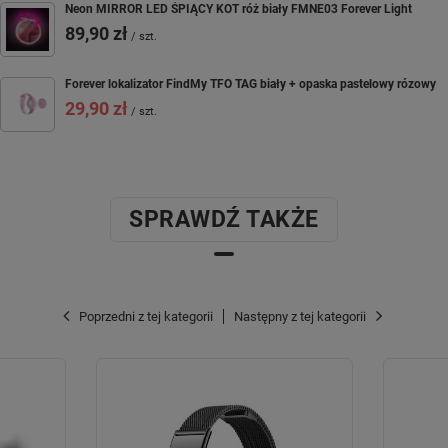
Neon MIRROR LED ŚPIĄCY KOT róż biały FMNE03 Forever Light
89,90 zł
/
szt.
Forever lokalizator FindMy TFO TAG biały + opaska pastelowy rózowy
29,90 zł
/
szt.
SPRAWDŹ TAKŻE
Poprzedni z tej kategorii
Następny z tej kategorii