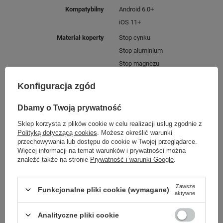
Kompatybilny
Android 6.0+
iOS 11+
Materiał koperty
Stop cynku
Stop aluminium
Stop magnezu
Stop miedzi
Konfiguracja zgód
Żywica epoksydowa
Materiał paska
Silikon
Dbamy o Twoją prywatność
Stylowy mesh
Sklep korzysta z plików cookie w celu realizacji usług zgodnie z
Polityką dotyczącą cookies
. Możesz określić warunki
Kolor
Różowe złoto
przechowywania lub dostępu do cookie w Twojej przeglądarce.
Rozstaw montażu paska
16 mm
Więcej informacji na temat warunków i prywatności można
znaleźć także na stronie
Prywatność i warunki Google
.
Obwód nadgarstka
180 x 220 mm
Waga
42 g
Zawsze
Funkcjonalne pliki cookie (wymagane)
aktywne
Wymiary produktu
46 x 19.5 x 2.8 mm
Zestaw zawiera
Ładowarka
Analityczne pliki cookie