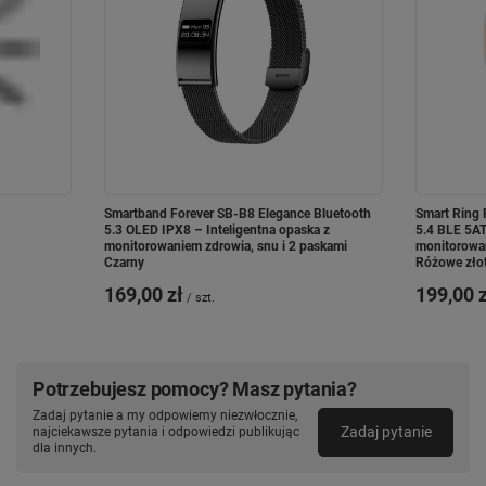
Smartband Forever SB-B8 Elegance Bluetooth
Smart Ring 
5.3 OLED IPX8 – Inteligentna opaska z
5.4 BLE 5AT
monitorowaniem zdrowia, snu i 2 paskami
monitorowan
Czarny
Różowe zło
169,00 zł
199,00 z
/
szt.
Potrzebujesz pomocy? Masz pytania?
Zadaj pytanie a my odpowiemy niezwłocznie,
Zadaj pytanie
najciekawsze pytania i odpowiedzi publikując
dla innych.