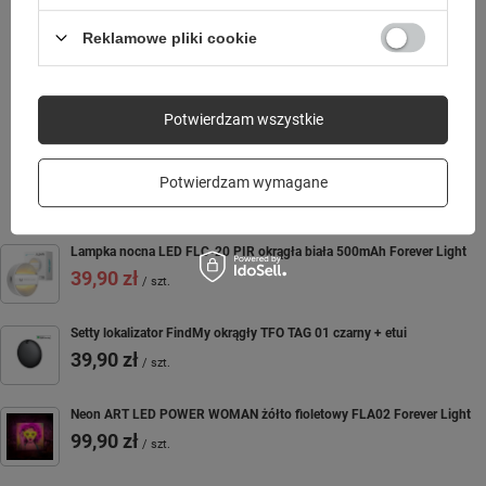
Instrukcja
Dwa paski
Reklamowe pliki cookie
Smartband
Potwierdzam wszystkie
MOŻE CIĘ ZAINTERESOWAĆ
Potwierdzam wymagane
Lampka nocna LED FLC-20 PIR okrągła biała 500mAh Forever Light
39,90 zł
/
szt.
Setty lokalizator FindMy okrągły TFO TAG 01 czarny + etui
39,90 zł
/
szt.
Neon ART LED POWER WOMAN żółto fioletowy FLA02 Forever Light
99,90 zł
/
szt.