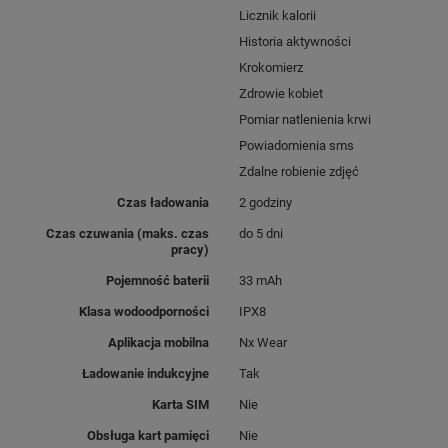
Licznik kalorii
Historia aktywności
Krokomierz
Zdrowie kobiet
Pomiar natlenienia krwi
Powiadomienia sms
Zdalne robienie zdjęć
Czas ładowania
2 godziny
Czas czuwania (maks. czas
do 5 dni
pracy)
Pojemność baterii
33 mAh
Klasa wodoodporności
IPX8
Aplikacja mobilna
Nx Wear
Ładowanie indukcyjne
Tak
Karta SIM
Nie
Obsługa kart pamięci
Nie