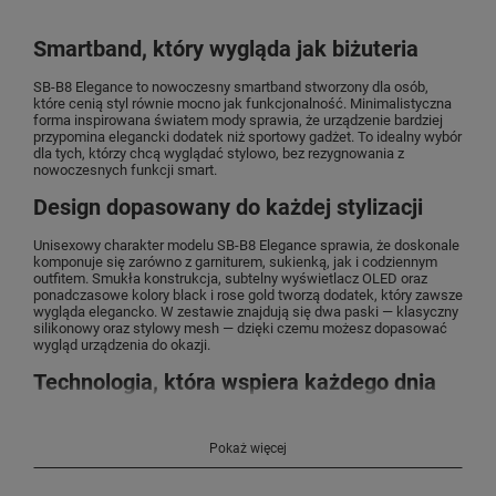
Smartband, który wygląda jak biżuteria
SB-B8 Elegance to nowoczesny smartband stworzony dla osób,
które cenią styl równie mocno jak funkcjonalność. Minimalistyczna
forma inspirowana światem mody sprawia, że urządzenie bardziej
przypomina elegancki dodatek niż sportowy gadżet. To idealny wybór
dla tych, którzy chcą wyglądać stylowo, bez rezygnowania z
nowoczesnych funkcji smart.
Design dopasowany do każdej stylizacji
Unisexowy charakter modelu SB-B8 Elegance sprawia, że doskonale
komponuje się zarówno z garniturem, sukienką, jak i codziennym
outfitem. Smukła konstrukcja, subtelny wyświetlacz OLED oraz
ponadczasowe kolory black i rose gold tworzą dodatek, który zawsze
wygląda elegancko. W zestawie znajdują się dwa paski — klasyczny
silikonowy oraz stylowy mesh — dzięki czemu możesz dopasować
wygląd urządzenia do okazji.
Technologia, która wspiera każdego dnia
SB-B8 Elegance monitoruje najważniejsze parametry zdrowotne,
pomagając lepiej zadbać o codzienny balans i samopoczucie.
Pokaż więcej
Smartband oferuje pomiar tętna, natlenienia krwi, monitorowanie
snu, poziomu stresu oraz HRV — wskaźnika regeneracji i kondycji
organizmu. Dodatkowo funkcje zdrowia kobiet pozwalają jeszcze