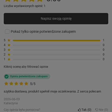
Liczba wystawionych opinii: 1
Napisz swoją opinię
Pokaż tylko opinie potwierdzone zakupem
5
1
4
0
3
0
2
0
1
0
Kliknij ocenę aby filtrować opinie
Opinia potwierdzona zakupem
5/5
szybka dostawa, produkt spełnił moje oczekiwania. Z serca polecam
2026-06-03
Katarzyna
Czy opinia była pomocna?
Tak
0
Nie
0