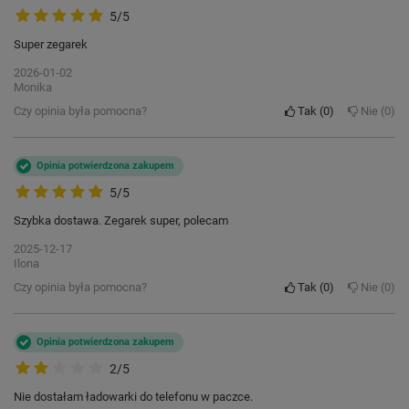
Dbaj o siebie
5/5
w nowoczesnym stylu
Super zegarek
Zdrowie nie wyjdzie z mody, to ponadczasowy
2026-01-02
Monika
trend. Colorum, jak żaden inny smartwatch, umie
obchodzić się z trendami.
Niezastąpione ficzery
Czy opinia była pomocna?
Tak
0
Nie
0
wspierają Cię w pracy nad lepszym stylem życia
:
pulsometr
Opinia potwierdzona zakupem
krokomierz
5/5
licznik spalonych kalorii
powiadomienie o braku aktywności
Szybka dostawa. Zegarek super, polecam
przypomnienie o nawodnieniu
2025-12-17
monitoring snu
Ilona
kalendarz menstruacyjny
Czy opinia była pomocna?
Tak
0
Nie
0
Opinia potwierdzona zakupem
2/5
Nie dostałam ładowarki do telefonu w paczce.