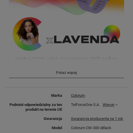
Według WGSN, wybór konsumentów 2023 padł na
odcień Digital Lavenda. Jest to kolor, który
przenosi nas w świat wirtualnej rzeczywistości i
Pokaż więcej
cyfrowych innowacji.
Łączy subtelność i elegancję
z nowoczesnością i dynamiką. Wprowadza nas w
przyszłość pełną możliwości i nowych przeżyć.
Marka
Colorum
Podmiot odpowiedzialny za ten
TelForceOne S.A.
Więcej
produkt na terenie UE
Gwarancja
Gwarancja producenta na 1 rok
Model
Colorum CW-300 xBlack