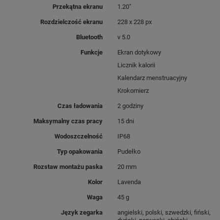
Przekątna ekranu
1.20"
Zniszcz nudę, łap kolor
Rozdzielczość ekranu
228 x 228 px
Bluetooth
v 5.0
Dodaj nowoczesnego sznytu swoim stylizacjom,
dorzucając
smart detale nasycone kolorem
.
Funkcje
Ekran dotykowy
Poznaj Colorum, pierwszy smartwatch, który
łączy
Licznik kalorii
modę i technologię
. Łap swój ulubiony odcień i
wyjdź poza schemat, by kreować trendy.
Kalendarz menstruacyjny
Krokomierz
Czas ładowania
2 godziny
Maksymalny czas pracy
15 dni
Wodoszczelność
IP68
Typ opakowania
Pudełko
Rozstaw montażu paska
20 mm
Kolor
Lavenda
Waga
45 g
Język zegarka
angielski, polski, szwedzki, fiński,
DESIGN X TECHNOLOGIA