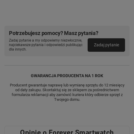
się w deszczu na imprezie pod gołym niebem.
Tańcz na piasku pod festiwalową sceną. Pozwól
sobie na spontaniczny skok do wody w ubraniu.
Życie nabiera koloru, kiedy nic cię nie ogranicza
!
Potrzebujesz pomocy? Masz pytania?
Zadaj pytanie a my odpowiemy niezwłocznie,
Zadaj pytanie
najciekawsze pytania i odpowiedzi publikując
dla innych.
GWARANCJA PRODUCENTA NA 1 ROK
Producent gwarantuje naprawę lub wymianę sprzętu do 12 miesięcy
od daty zakupu. Skontaktuj się ze sklepem za pośrednictwem
formularza reklamacji aby zamówić kuriera który odbierze sprzęt z
Twojego domu.
14 TRYBÓW SPORTOWYCH
Opinie o Forever Smartwatch