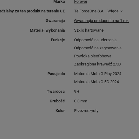
Marka
Forever
dzialny za ten produkt na terenie UE
TelForceOne S.A.
Więcej
Gwarancja
Gwarancja producenta na 1 rok
Materiał wykonania
Szkło hartowane
Funkcje
Odporność na uderzenia
Odporność na zarysowania
Powłoka oleofobowa
Zaokrąglona krawędź 2.5D
Pasuje do
Motorola Moto G Play 2024
Motorola Moto G 5G 2024
Twardość
9H
Grubość
0.3 mm
Kolor
Przezroczysty