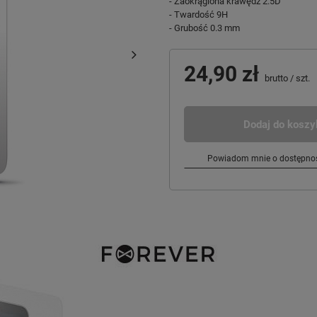
- Zaokrąglona krawędź 2.5D
- Twardość 9H
- Grubość 0.3 mm
24,90 zł
brutto
/
szt.
Dodaj do koszy
Powiadom mnie o dostępnoś