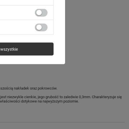
wszystkie
iększością nakładek oraz pokrowców.
st niezwykle cienkie, jego grubość to zaledwie 0,3mm. Charakteryzuje się
je właściwości dotykowe na najwyższym poziomie.