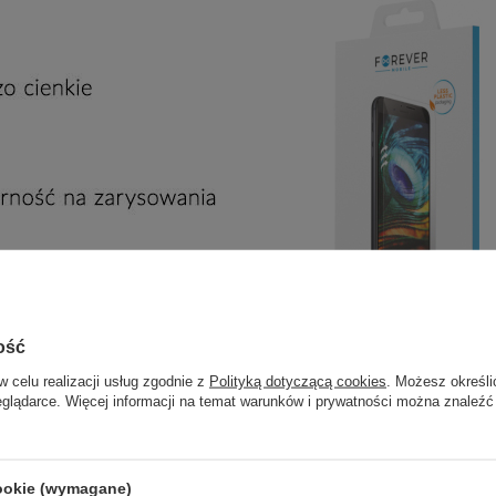
ość
w celu realizacji usług zgodnie z
Polityką dotyczącą cookies
. Możesz określi
eglądarce. Więcej informacji na temat warunków i prywatności można znaleźć
cookie (wymagane)