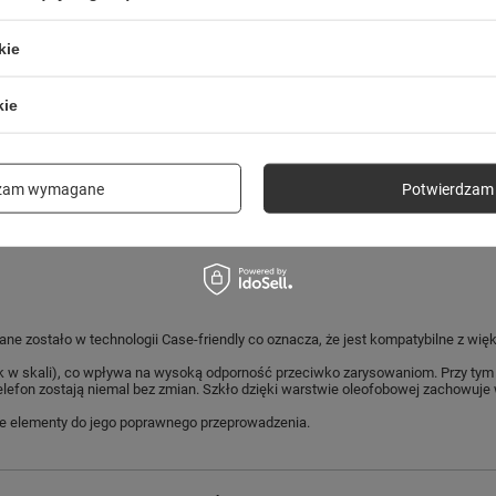
kie
kie
dzam wymagane
Potwierdzam 
ane zostało w technologii Case-friendly co oznacza, że jest kompatybilne z w
 w skali), co wpływa na wysoką odporność przeciwko zarysowaniom. Przy tym je
telefon zostają niemal bez zmian. Szkło dzięki warstwie oleofobowej zachowu
dne elementy do jego poprawnego przeprowadzenia.