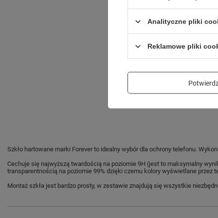
Analityczne pliki coo
Reklamowe pliki coo
Potwier
Szkło hartowane marki Forever to idealny wybór dla ochrony telefonu. Wykon
Cechuje się najwyższą twardością na poziomie 9H (jest to maksymalny wynik
transparentnością na poziomie 99% dzięki czemu kolory wyświetlane przez 
Montaż szkła jest bardzo prosty, w zestawie znajdują się wszystkie niezbę