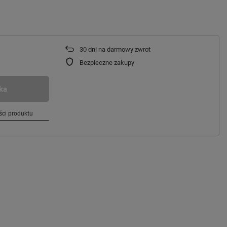
30
dni na darmowy zwrot
Bezpieczne zakupy
ka
ci produktu