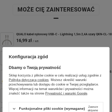
MOŻE CIĘ ZAINTERESOWAĆ
QUALO kabel nylonowy USB-C - Lightning 1,5m 2,4A szary QKN-CL-18
16,99 zł
/
szt.
Nakładka Crystal Clear do iPhone 11 transparentna
Konfiguracja zgód
29,99 zł
/
szt.
Dbamy o Twoją prywatność
QUALO kabel nylonowy USB-C - Lightning 1,5m 2,4A zółty QKN-CL-05
Sklep korzysta z plików cookie w celu realizacji usług zgodnie z
16,99 zł
/
szt.
Polityką dotyczącą cookies
. Możesz określić warunki
przechowywania lub dostępu do cookie w Twojej przeglądarce.
Więcej informacji na temat warunków i prywatności można
Nakładka Crystal Clear do iPhone 12 / 12 Pro 6,1" transparentna
znaleźć także na stronie
Prywatność i warunki Google
.
29,99 zł
/
szt.
Zawsze
Funkcjonalne pliki cookie (wymagane)
QUALO kabel nylonowy USB-C - Lightning 1,5m 2,4A mietowy QKN-
aktywne