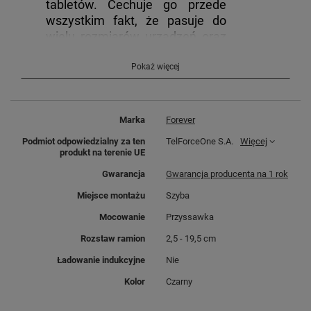
tabletów. Cechuje go przede
wszystkim fakt, że pasuje do
wielu rozmiarów urządzeń oraz
posiada przyssawkę, która
ułatwia montaż na wielu
Pokaż więcej
powierzchniach.
Marka
Forever
Podmiot odpowiedzialny za ten
TelForceOne S.A.
Więcej
produkt na terenie UE
Gwarancja
Gwarancja producenta na 1 rok
Miejsce montażu
Szyba
Mocowanie
Przyssawka
Rozstaw ramion
2,5 - 19,5 cm
Ładowanie indukcyjne
Nie
Kolor
Czarny