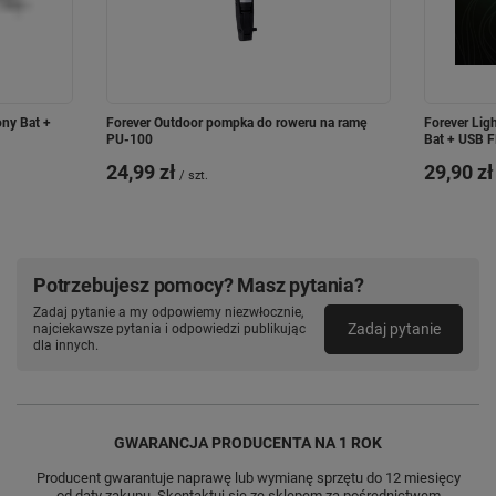
ny Bat +
Forever Outdoor pompka do roweru na ramę
Forever Lig
PU-100
Bat + USB 
24,99 zł
29,90 zł
/
szt.
Potrzebujesz pomocy? Masz pytania?
Zadaj pytanie a my odpowiemy niezwłocznie,
Zadaj pytanie
najciekawsze pytania i odpowiedzi publikując
dla innych.
GWARANCJA PRODUCENTA NA 1 ROK
Producent gwarantuje naprawę lub wymianę sprzętu do 12 miesięcy
od daty zakupu. Skontaktuj się ze sklepem za pośrednictwem