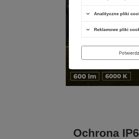
Analityczne pliki coo
Reklamowe pliki coo
Potwierd
Ochrona IP6