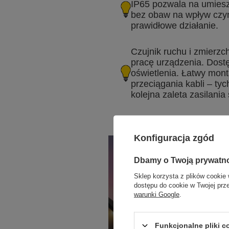
IP65 pozwala na umies
bez obaw na wpływ czyn
prawidłowe działanie.
Czujnik ruchu i zmierz
pracę urządzenia. Dostę
oświetlenia. Łatwy mon
przeciągania kabli – tyc
kolejna zaleta zasilania
Konfiguracja zgód
Dbamy o Twoją prywatn
Sklep korzysta z plików cookie 
dostępu do cookie w Twojej prz
warunki Google
.
Funkcjonalne pliki 