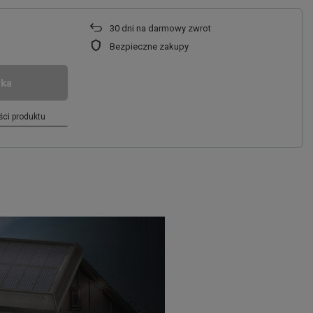
30
dni na darmowy zwrot
Bezpieczne zakupy
yka
ci produktu