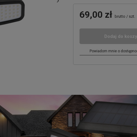
69,00 zł
brutto
/
szt.
Dodaj do kosz
Powiadom mnie o dostępnoś