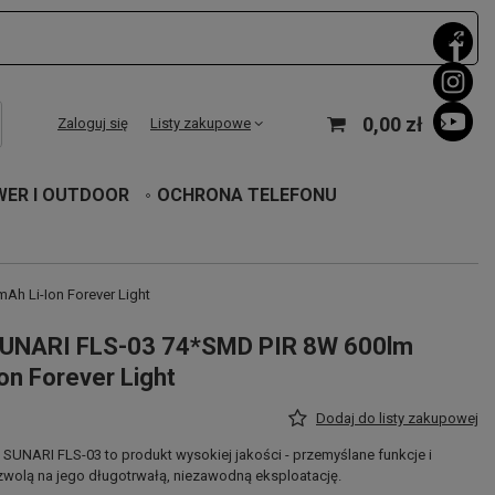
0,00 zł
Zaloguj się
Listy zakupowe
WER I OUTDOOR
OCHRONA TELEFONU
h Li-Ion Forever Light
SUNARI FLS-03 74*SMD PIR 8W 600lm
n Forever Light
Dodaj do listy zakupowej
 SUNARI FLS-03 to produkt wysokiej jakości - przemyślane funkcje i
wolą na jego długotrwałą, niezawodną eksploatację.