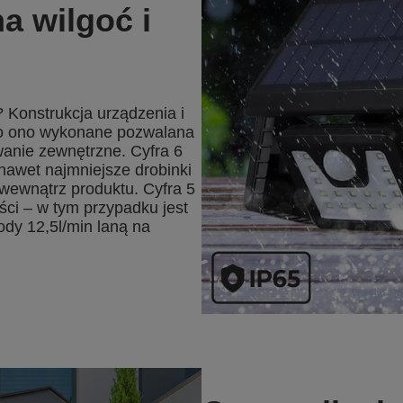
a wilgoć i
 Konstrukcja urządzenia i
ało ono wykonane pozwalana
anie zewnętrzne. Cyfra 6
nawet najmniejsze drobinki
 wewnątrz produktu. Cyfra 5
i – w tym przypadku jest
ody 12,5l/min laną na