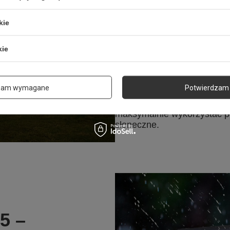
Korzystaj z energii słonecz
oświetlenia posesji, podjaz
kie
wybierz lampy solarne, któr
skumulowaną w ciągu dnia 
SUNARI FLS-03 wyposażon
kie
wydajne panele solarne, któ
cały rok oraz w każdych w
Czas pracy to 8-10 godzin p
zam wymagane
Potwierdzam 
wykrywania ruchu. Możliwość
panelu pozwoli nakierować 
maksymalnie wykorzystać p
słoneczne.
5 –