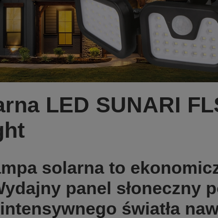
arna LED SUNARI FL
ght
ampa solarna to ekonomic
Wydajny panel słoneczny p
 intensywnego światła naw