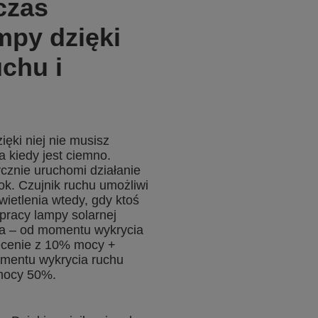
czas
mpy dzięki
uchu i
ięki niej nie musisz
a kiedy jest ciemno.
cznie uruchomi działanie
k. Czujnik ruchu umożliwi
wietlenia wtedy, gdy ktoś
pracy lampy solarnej
a – od momentu wykrycia
iecenie z 10% mocy +
mentu wykrycia ruchu
 mocy 50%.