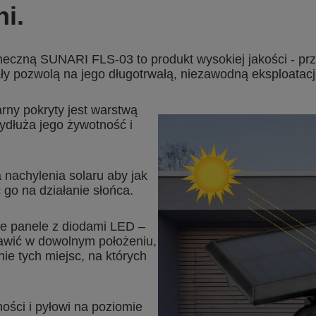
i.
neczną SUNARI FLS-03 to produkt wysokiej jakości - prz
y pozwolą na jego długotrwałą, niezawodną eksploatacj
rny pokryty jest warstwą
ydłuża jego żywotność i
a nachylenia solaru aby jak
go na działanie słońca.
ie panele z diodami LED –
awić w dowolnym położeniu,
ie tych miejsc, na których
ości i pyłowi na poziomie