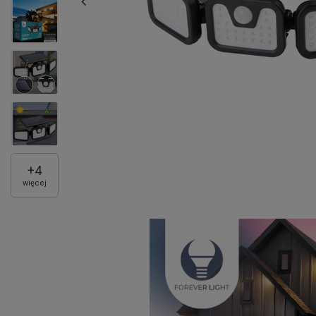
+
4
więcej