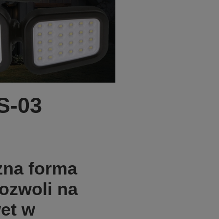
S-03
zna forma
ozwoli na
et w