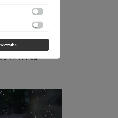
nej również po zmroku. Do
du, czy wejścia do domu
e zasilane są
energią słoneczną. Lampy
e są w laminowane,
re umożliwiają pracę lamp
arunkach pogodowych.
rzy ustawieniu trybu
wszystkie
 regulacji ustawienia
go w taki sposób aby
adające promienie