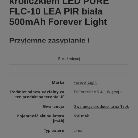
króliczkiem LED PURE
FLC-10 LEA PIR biała
500mAh Forever Light
Przyjemne zasypianie i
bezpieczne poruszanie się po
pomieszczeniach po zmroku.
Pokaż więcej
Urocza lamka nocna ze
świecącym, silikonowym
króliczkiem to świetny akcent w
Marka
Forever Light
pokoju dziecięcym i każdej
Podmiot odpowiedzialny za
TelForceOne S.A.
Więcej
ten produkt na terenie UE
sypialni. Delikatne światło lampki
Gwarancja
Gwarancja producenta na 1 rok
nie razi w oczy, a króliczek doda
Pojemność akumulatora
500 mAh
otuchy bojącym się ciemności
[mAh]
maluchom.
Typ baterii
Li-ion