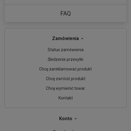
FAQ
Zamówienia
Status zamówienia
Śledzenie przesyłki
Chcę zareklamować produkt
Chcę zwrócić produkt
Chcę wymienić towar
Kontakt
Konto
Delikatne oświetlenie sypialni
: Ciepła barwa światła lampki
tworzy przytulny klimat w sypialni, sprzyjając relaksowi i