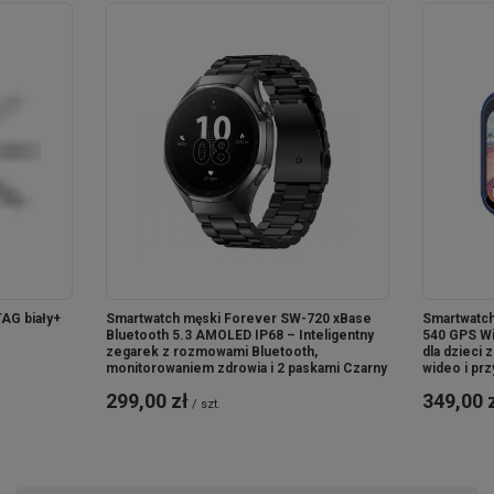
atmosferę w pokoju dziecięcym. Dzięki temu Twój mały
odkrywca szybciej i chętniej zapadnie w spokojny sen.
TAG biały+
Smartwatch męski Forever SW-720 xBase
Smartwatch
Bluetooth 5.3 AMOLED IP68 – Inteligentny
540 GPS Wi
zegarek z rozmowami Bluetooth,
dla dzieci
monitorowaniem zdrowia i 2 paskami Czarny
wideo i pr
299,00 zł
349,00 
/
szt.