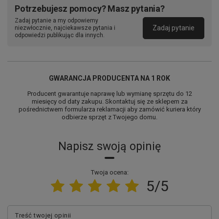
Potrzebujesz pomocy? Masz pytania?
Zadaj pytanie a my odpowiemy
Rozświetla pokój po
Zadaj pytanie
niezwłocznie, najciekawsze pytania i
odpowiedzi publikując dla innych.
przebudzeniu
Poranne wstawanie lub nocne wizyty w łazience mogą
być o wiele łatwiejsze dzięki lampce z wbudowanym
GWARANCJA PRODUCENTA NA 1 ROK
czujnikiem ruchu. Lampka aktywuje się tylko wtedy, gdy
jest potrzebna, zapewniając bezpieczne i delikatne
Producent gwarantuje naprawę lub wymianę sprzętu do 12
oświetlenie drogi po zmroku. To idealne rozwiązanie dla
miesięcy od daty zakupu. Skontaktuj się ze sklepem za
małych dzieci oraz dorosłych, którzy nie chcą zakłócać
pośrednictwem formularza reklamacji aby zamówić kuriera który
snu domownikom intensywnym światłem.
odbierze sprzęt z Twojego domu.
Napisz swoją opinię
Twoja ocena:
5/5
Treść twojej opinii