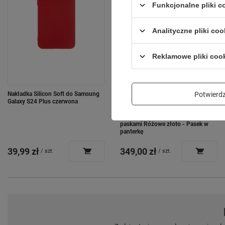
Funkcjonalne pliki 
Analityczne pliki coo
Reklamowe pliki coo
Potwier
Nakładka Silicon Soft do Samsung
Smartwatch damski Forever SB-370
Galaxy S24 Plus czerwona
Lucca Bluetooth 5.3 AMOLED IP68
– Inteligentny zegarek z rozmowami
Bluetooth, funkcjami zdrowia i 2
paskami Różowe złoto - Pasek w
panterkę
39,99 zł
349,00 zł
/
szt.
/
szt.