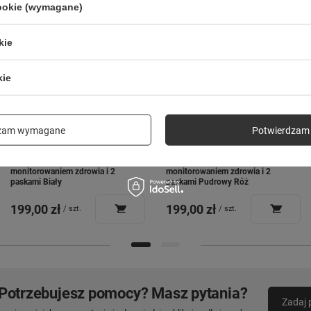
cookie (wymagane)
kie
kie
dzam wymagane
Potwierdzam 
Smartwatch Forever iGO Watch 4!
Smartwatch Forever iGO Watch 4!
JW-600 Bluetooth 5.3 AMOLED
JW-600 Bluetooth 5.3 AMOLED
IP67 – Inteligentny zegarek z
IP67 – Inteligentny zegarek z
rozmowami Bluetooth,
rozmowami Bluetooth,
monitorowaniem zdrowia i 2
monitorowaniem zdrowia i 2
paskami Biały
paskami Pudrowy Róż
199,00 zł
199,00 zł
/
szt.
/
szt.
Potrzebujesz pomocy? Masz pytania?
Zadaj 