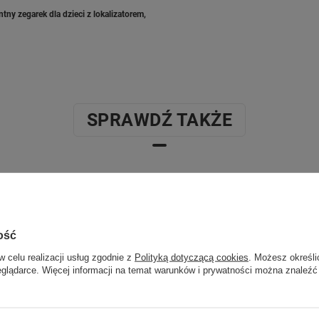
ny zegarek dla dzieci z lokalizatorem,
SPRAWDŹ TAKŻE
Poprzedni z tej kategorii
Następny z tej kategorii
ość
w celu realizacji usług zgodnie z
Polityką dotyczącą cookies
. Możesz określi
eglądarce. Więcej informacji na temat warunków i prywatności można znaleźć