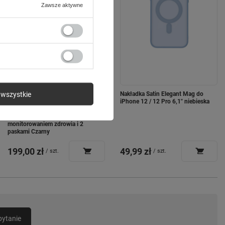
Zawsze aktywne
wszystkie
Smartwatch Forever iGO Watch 4!
Nakładka Satin Elegant Mag do
JW-600 Bluetooth 5.3 AMOLED
iPhone 12 / 12 Pro 6,1" niebieska
IP67 – Inteligentny zegarek z
rozmowami Bluetooth,
monitorowaniem zdrowia i 2
paskami Czarny
199,00 zł
49,99 zł
/
szt.
/
szt.
pytanie