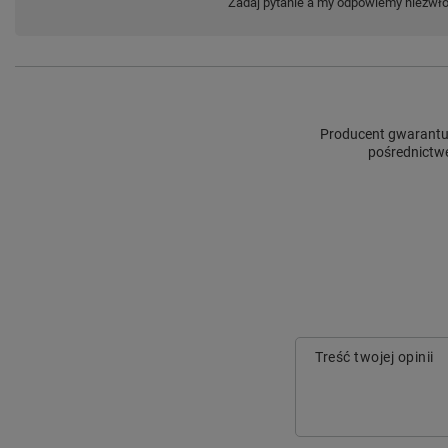
Zadaj pytanie a my odpowiemy niezwłoc
Producent gwarantuj
pośrednictwe
Treść twojej opinii