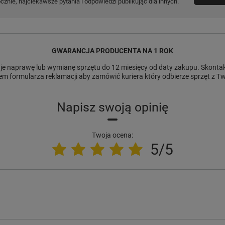
znie, najciekawsze pytania i odpowiedzi publikując dla innych.
GWARANCJA PRODUCENTA NA 1 ROK
e naprawę lub wymianę sprzętu do 12 miesięcy od daty zakupu. Skontakt
m formularza reklamacji aby zamówić kuriera który odbierze sprzęt z 
Napisz swoją opinię
Twoja ocena:
5/5