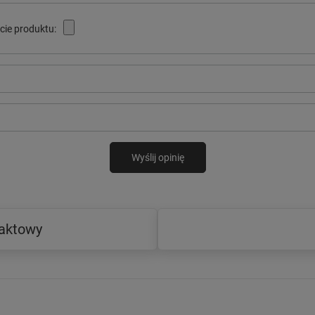
cie produktu:
Wyślij opinię
taktowy