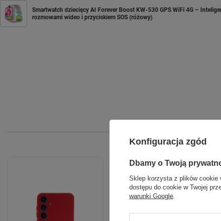
Smartwatch dziecięcy AI Forever Boost KW-530 GPS WiFi 4G – Inteligent
rozmowami wideo i przyciskiem SOS (różowy)
Konfiguracja zgód
Dbamy o Twoją prywatn
Sklep korzysta z plików cookie 
dostępu do cookie w Twojej prz
warunki Google
.