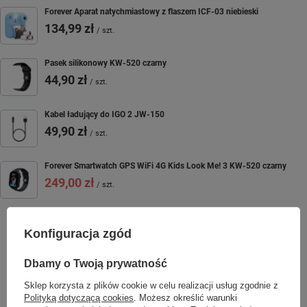
Forever Aparat natychmiastowy z flaszem ICF-03 niebieski
134,99 zł
/
szt.
Pasek silikonowy KW-520 czarny
44,90 zł
/
szt.
Kabel ładujący do IGO 2 JW-150
49,90 zł
/
szt.
Forever Smartwatch GPS WiFi 4G Kids Look Me! 3 KW-520 czarny
249,00 zł
/
szt.
Konfiguracja zgód
SPRAWDŹ TAKŻE
Dbamy o Twoją prywatność
Sklep korzysta z plików cookie w celu realizacji usług zgodnie z
Polityką dotyczącą cookies
. Możesz określić warunki