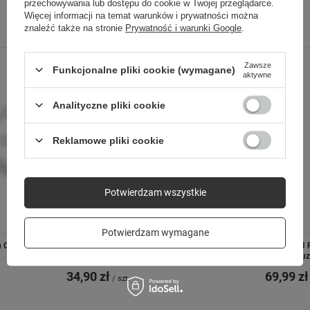
przechowywania lub dostępu do cookie w Twojej przeglądarce.
Więcej informacji na temat warunków i prywatności można
Poprzedni z tej kategorii
Następny z tej kategorii
znaleźć także na stronie
Prywatność i warunki Google
.
Zawsze
Funkcjonalne pliki cookie (wymagane)
aktywne
Analityczne pliki cookie
Reklamowe pliki cookie
Potwierdzam wszystkie
Potwierdzam wymagane
h CPB10-09
Forever uchwyt samochodowy do szyby CH-
COLORUM P
310 czarny
x Peach Fuz
34,90 zł
69,99 zł
/
szt.