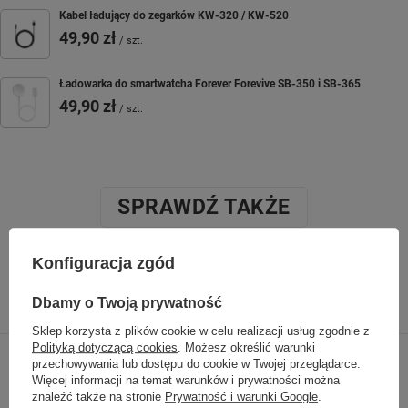
Kabel ładujący do zegarków KW-320 / KW-520
49,90 zł
/
szt.
Ładowarka do smartwatcha Forever Forevive SB-350 i SB-365
49,90 zł
/
szt.
SPRAWDŹ TAKŻE
Konfiguracja zgód
Poprzedni z tej kategorii
Następny z tej kategorii
Dbamy o Twoją prywatność
Sklep korzysta z plików cookie w celu realizacji usług zgodnie z
Polityką dotyczącą cookies
. Możesz określić warunki
przechowywania lub dostępu do cookie w Twojej przeglądarce.
Więcej informacji na temat warunków i prywatności można
znaleźć także na stronie
Prywatność i warunki Google
.