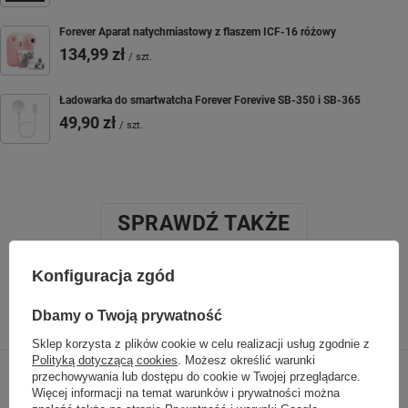
Forever Aparat natychmiastowy z flaszem ICF-16 różowy
134,99 zł
/
szt.
Ładowarka do smartwatcha Forever Forevive SB-350 i SB-365
49,90 zł
/
szt.
SPRAWDŹ TAKŻE
Konfiguracja zgód
Poprzedni z tej kategorii
Następny z tej kategorii
Dbamy o Twoją prywatność
Sklep korzysta z plików cookie w celu realizacji usług zgodnie z
Polityką dotyczącą cookies
. Możesz określić warunki
przechowywania lub dostępu do cookie w Twojej przeglądarce.
Więcej informacji na temat warunków i prywatności można