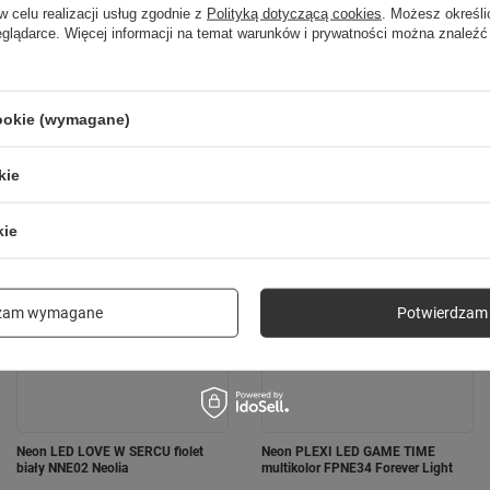
w celu realizacji usług zgodnie z
Polityką dotyczącą cookies
. Możesz określi
eglądarce. Więcej informacji na temat warunków i prywatności można znaleźć
Poprzedni z tej kategorii
Następny z tej kategorii
cookie (wymagane)
kie
kie
dzam wymagane
Potwierdzam 
Neon LED LOVE W SERCU fiolet
Neon PLEXI LED GAME TIME
biały NNE02 Neolia
multikolor FPNE34 Forever Light