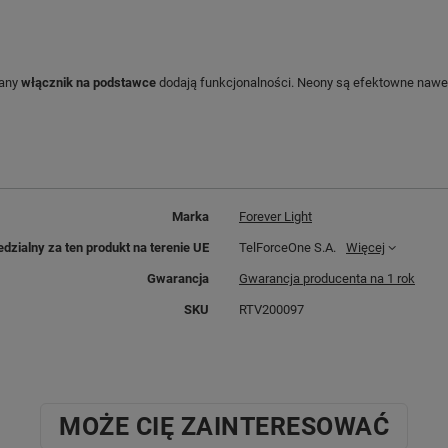
wany
włącznik na podstawce
dodają funkcjonalności. Neony są efektowne nawet w
Marka
Forever Light
dzialny za ten produkt na terenie UE
TelForceOne S.A.
Więcej
Gwarancja
Gwarancja producenta na 1 rok
SKU
RTV200097
MOŻE CIĘ ZAINTERESOWAĆ