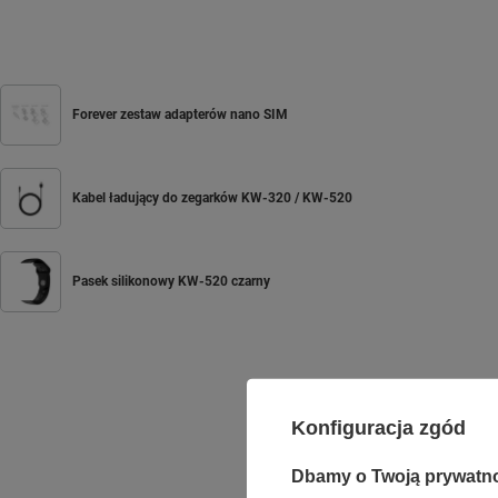
Forever zestaw adapterów nano SIM
Kabel ładujący do zegarków KW-320 / KW-520
Pasek silikonowy KW-520 czarny
Konfiguracja zgód
Dbamy o Twoją prywatn