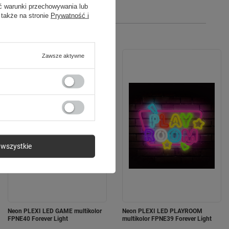
ć warunki przechowywania lub
 także na stronie
Prywatność i
Zawsze aktywne
wszystkie
Neon PLEXI LED GAME multikolor
Neon PLEXI LED PLAYROOM
FPNE40 Forever Light
multikolor FPNE39 Forever Light