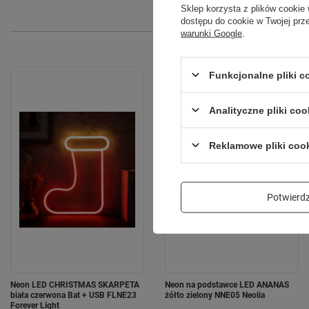
Sklep korzysta z plików cookie 
dostępu do cookie w Twojej prz
warunki Google
.
Funkcjonalne pliki 
Analityczne pliki coo
Reklamowe pliki coo
Potwier
Neon LED CHRISTMAS SKARPETA
Neon na podstawce LED ANANAS
biała czerwona Bat + USB FLNE23
żółto zielony NNE05 Neolia
Forever Light