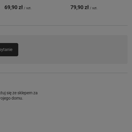
69,90 zł
79,90 zł
/
szt.
/
szt.
pytanie
uj się ze sklepem za
Twojego domu.