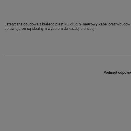
Estetyczna obudowa z białego plastiku, długi
2-metrowy kabe
l oraz wbudo
sprawiają, że są idealnym wyborem do każdej aranżacji.
Podmiot odpowie