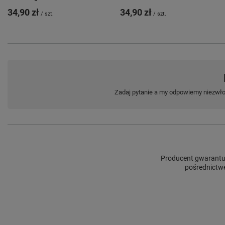
34,90 zł
34,90 zł
/
szt.
/
szt.
Zadaj pytanie a my odpowiemy niezwłoc
Producent gwarantuj
pośrednictwe