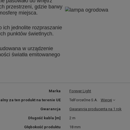
zie pasowało do wnętrz
ych przestrzeni, gdzie barwy
mosferę miejsca.
 ich jednolite rozpraszanie
ych punktów świetlnych.
budowana w urządzenie
ności światła emitowanego
Marka
Forever Light
lny za ten produkt na terenie UE
TelForceOne S.A.
Więcej
Gwarancja
Gwarancja producenta na 1 rok
Długość kabla [m]
2 m
Głębokość produktu
18 mm