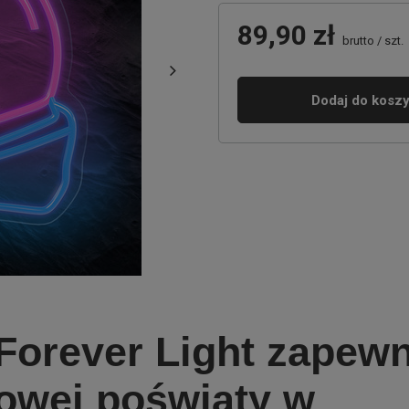
89,90 zł
brutto
/
szt.
Dodaj do kosz
orever Light zapewn
rowej poświaty w