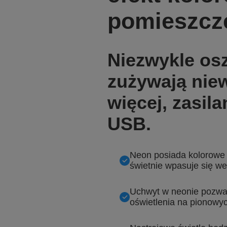
pomieszcz
Niezwykle os
zużywają niew
więcej, zasi
USB.
Neon posiada kolorowe e
świetnie wpasuje się we
Uchwyt w neonie pozwa
oświetlenia na pionowy