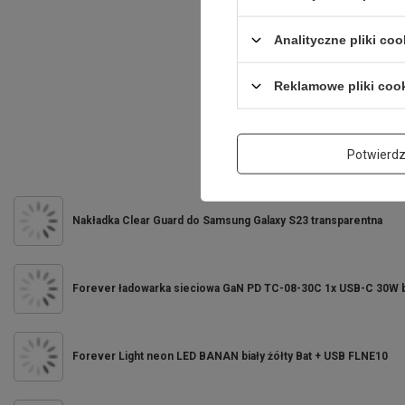
Analityczne pliki coo
Reklamowe pliki coo
Potwierd
Nakładka Clear Guard do Samsung Galaxy S23 transparentna
Forever ładowarka sieciowa GaN PD TC-08-30C 1x USB-C 30W b
Forever Light neon LED BANAN biały żółty Bat + USB FLNE10