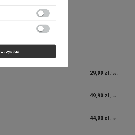
wszystkie
29,99 zł
/
szt.
49,90 zł
/
szt.
44,90 zł
/
szt.