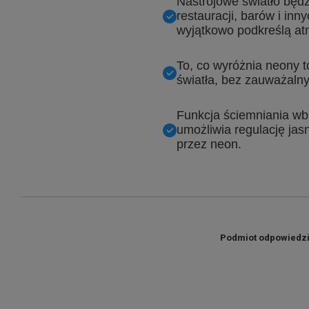
Nastrojowe światło będ
restauracji, barów i inn
wyjątkowo podkreślą at
To, co wyróżnia neony to
światła, bez zauważaln
Funkcja ściemniania w
umożliwia regulację jas
przez neon.
Podmiot odpowiedzia