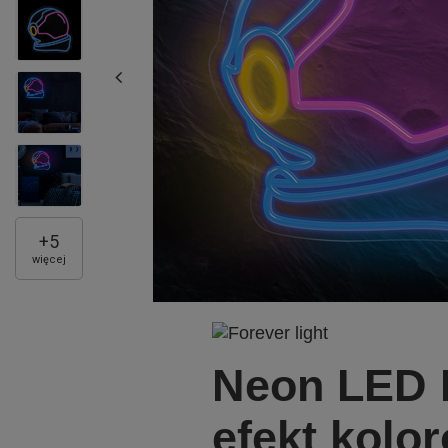
+
5
więcej
Neon LED F
efekt kolo