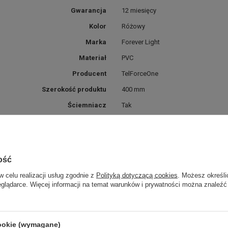
Gwarancja
12 miesięcy
Kolor
Różowy
Marka
Forever Light
Materiał
PVC
Producent
TelForceOne
Szerokość produktu
400 mm
Ściemniacz
Tak
Typ opakowania
Pudełko
Waga brutto (z opakowaniem)
950 g
Włącznik
Tak
ość
Wyłącznik
tak
w celu realizacji usług zgodnie z
Polityką dotyczącą cookies
. Możesz określi
Wymiar głębokości opakowania
25 mm
eglądarce. Więcej informacji na temat warunków i prywatności można znaleźć
Wymiar szerokości opakowania
390 mm
Wymiar wysokości opakowania
390 mm
cookie (wymagane)