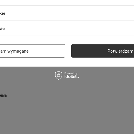
Wysokość produktu
375 mm
Zasilanie
USB: 5V
kie
kie
MOŻE CIĘ ZAINTERESOWAĆ
zam wymagane
Potwierdzam 
iała