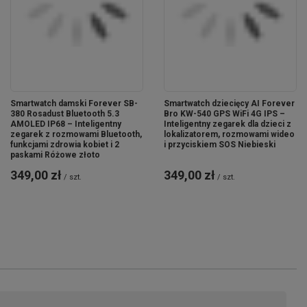
Smartwatch damski Forever SB-
Smartwatch dziecięcy AI Forever
380 Rosadust Bluetooth 5.3
Bro KW-540 GPS WiFi 4G IPS –
AMOLED IP68 – Inteligentny
Inteligentny zegarek dla dzieci z
zegarek z rozmowami Bluetooth,
lokalizatorem, rozmowami wideo
funkcjami zdrowia kobiet i 2
i przyciskiem SOS Niebieski
paskami Różowe złoto
349,00 zł
349,00 zł
/
szt.
/
szt.