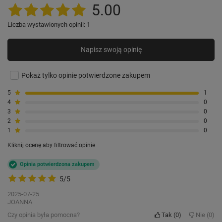
5.00
Liczba wystawionych opinii: 1
Napisz swoją opinię
Pokaż tylko opinie potwierdzone zakupem
5
1
4
0
3
0
2
0
1
0
Kliknij ocenę aby filtrować opinie
Opinia potwierdzona zakupem
5/5
2025-07-25
JOANNA
Czy opinia była pomocna?
Tak
0
Nie
0