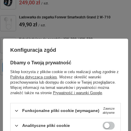
249,00 zł
/
szt.
Ładowarka do zegarka Forever Smartwatch Grand 2 W-710
49,90 zł
/
szt.
Kabel ładujący do zegarków KW-320 / KW-520
49,90 zł
/
szt.
Konfiguracja zgód
Forever Aparat natychmiastowy z flaszem ICF-03 niebieski
Dbamy o Twoją prywatność
134,99 zł
/
szt.
Sklep korzysta z plików cookie w celu realizacji usług zgodnie z
Polityką dotyczącą cookies
. Możesz określić warunki
przechowywania lub dostępu do cookie w Twojej przeglądarce.
Więcej informacji na temat warunków i prywatności można
znaleźć także na stronie
Prywatność i warunki Google
.
SPRAWDŹ TAKŻE
Zawsze
Funkcjonalne pliki cookie (wymagane)
aktywne
Analityczne pliki cookie
Poprzedni z tej kategorii
Następny z tej kategorii