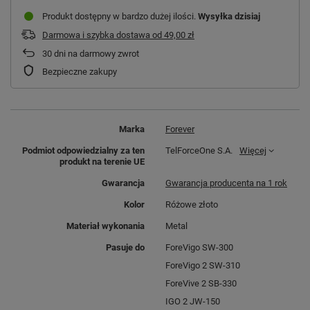
Produkt dostępny w bardzo dużej ilości
Wysyłka
dzisiaj
Darmowa i szybka dostawa
od
49,00 zł
30
dni na darmowy zwrot
Bezpieczne zakupy
Marka
Forever
Podmiot odpowiedzialny za ten
TelForceOne S.A.
Więcej
produkt na terenie UE
Gwarancja
Gwarancja producenta na 1 rok
Kolor
Różowe złoto
Materiał wykonania
Metal
Pasuje do
ForeVigo SW-300
ForeVigo 2 SW-310
ForeVive 2 SB-330
IGO 2 JW-150