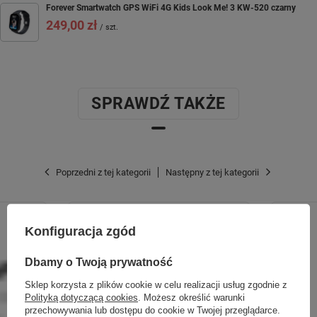
Forever Smartwatch GPS WiFi 4G Kids Look Me! 3 KW-520 czarny
249,00 zł
/
szt.
SPRAWDŹ TAKŻE
Poprzedni z tej kategorii
Następny z tej kategorii
Konfiguracja zgód
Dbamy o Twoją prywatność
Sklep korzysta z plików cookie w celu realizacji usług zgodnie z
Polityką dotyczącą cookies
. Możesz określić warunki
przechowywania lub dostępu do cookie w Twojej przeglądarce.