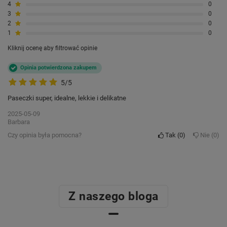
4
0
3
0
2
0
1
0
Kliknij ocenę aby filtrować opinie
Opinia potwierdzona zakupem
5/5
Paseczki super, idealne, lekkie i delikatne
2025-05-09
Barbara
Czy opinia była pomocna?
Tak
0
Nie
0
Z naszego bloga