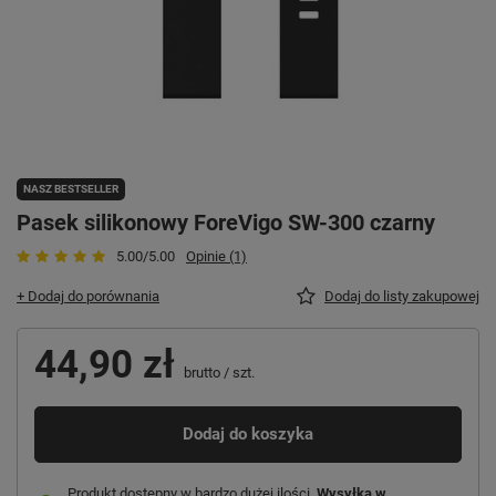
NASZ BESTSELLER
Pasek silikonowy ForeVigo SW-300 czarny
5.00/5.00
Opinie (1)
+ Dodaj do porównania
Dodaj do listy zakupowej
44,90 zł
brutto
/
szt.
Dodaj do koszyka
Produkt dostępny w bardzo dużej ilości
Wysyłka
w