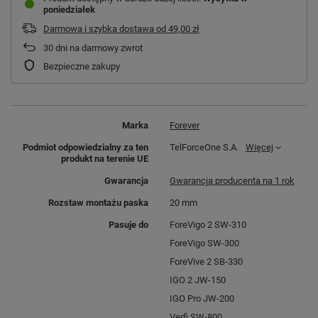
poniedziałek
Darmowa i szybka dostawa
od
49,00 zł
30
dni na darmowy zwrot
Bezpieczne zakupy
Marka
Forever
Podmiot odpowiedzialny za ten
TelForceOne S.A.
Więcej
produkt na terenie UE
Gwarancja
Gwarancja producenta na 1 rok
Rozstaw montażu paska
20 mm
Pasuje do
ForeVigo 2 SW-310
ForeVigo SW-300
ForeVive 2 SB-330
IGO 2 JW-150
IGO Pro JW-200
Verfi SW-800