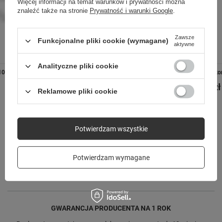
Więcej informacji na temat warunków i prywatności można
znaleźć także na stronie
Prywatność i warunki Google
.
Zawsze
Funkcjonalne pliki cookie (wymagane)
aktywne
Analityczne pliki cookie
10 czarny
Pasek silikonowy Fitband JW-150 czarny
Pasek silik
44,90 zł
44,90 zł
/
szt.
Reklamowe pliki cookie
Potwierdzam wszystkie
Potrzebujesz pomocy? Masz pytania?
Zadaj pytanie a my odpowiemy niezwłocznie,
Zadaj pytanie
Potwierdzam wymagane
najciekawsze pytania i odpowiedzi publikując
dla innych.
GWARANCJA PRODUCENTA NA 1 ROK