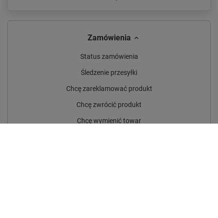
Zamówienia
Status zamówienia
Śledzenie przesyłki
Chcę zareklamować produkt
Chcę zwrócić produkt
Chcę wymienić towar
Kontakt
Konto
Regulaminy
Social Media