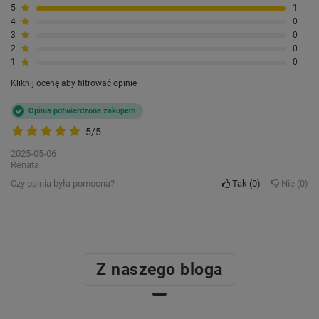
5
1
4
0
3
0
2
0
1
0
Kliknij ocenę aby filtrować opinie
Opinia potwierdzona zakupem
5/5
2025-05-06
Renata
Czy opinia była pomocna?
Tak
0
Nie
0
Z naszego bloga