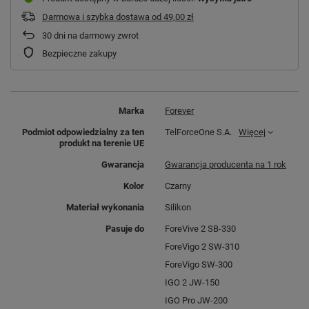
Darmowa i szybka dostawa
od
49,00 zł
30
dni na darmowy zwrot
Bezpieczne zakupy
Marka
Forever
Podmiot odpowiedzialny za ten
TelForceOne S.A.
Więcej
produkt na terenie UE
Gwarancja
Gwarancja producenta na 1 rok
Kolor
Czarny
Materiał wykonania
Silikon
Pasuje do
ForeVive 2 SB-330
ForeVigo 2 SW-310
ForeVigo SW-300
IGO 2 JW-150
IGO Pro JW-200