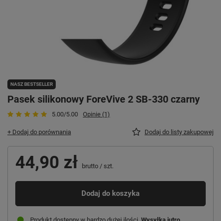
NASZ BESTSELLER
Pasek silikonowy ForeVive 2 SB-330 czarny
5.00/5.00
Opinie (1)
+ Dodaj do porównania
Dodaj do listy zakupowej
44,90 zł
brutto
/
szt.
Dodaj do koszyka
Produkt dostępny w bardzo dużej ilości
Wysyłka
jutro