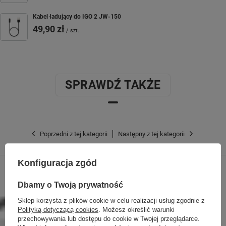
Kabel ładujący do IGO 2 JW-150
49,90 zł
/
szt.
SPRAWDŹ TAKŻE
Poprzedni z tej kategorii
Następny z tej kategorii
Konfiguracja zgód
Dbamy o Twoją prywatność
Sklep korzysta z plików cookie w celu realizacji usług zgodnie z
Polityką dotyczącą cookies
. Możesz określić warunki
przechowywania lub dostępu do cookie w Twojej przeglądarce.