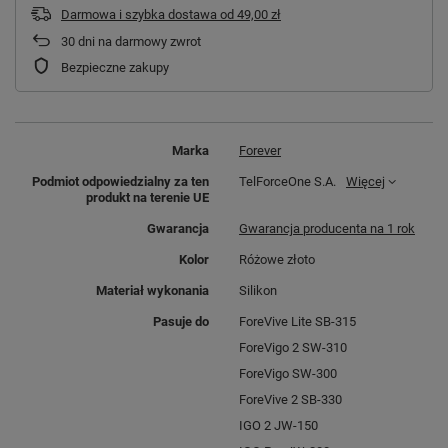
Darmowa i szybka dostawa
od
49,00 zł
30
dni na darmowy zwrot
Bezpieczne zakupy
Marka
Forever
Podmiot odpowiedzialny za ten
TelForceOne S.A.
Więcej
produkt na terenie UE
Gwarancja
Gwarancja producenta na 1 rok
Kolor
Różowe złoto
Materiał wykonania
Silikon
Pasuje do
ForeVive Lite SB-315
ForeVigo 2 SW-310
ForeVigo SW-300
ForeVive 2 SB-330
IGO 2 JW-150