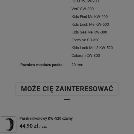
IGO Pro JW-200
Verfi SW-800
Kids Find Me KW-200
Kids Look Me KW-500
Kids See Me KW-300
ForeVive SB-320
Kids Look Me! 3 KW-520
Colorum CW-300
Rozstaw montażu paska
20 mm
MOŻE CIĘ ZAINTERESOWAĆ
Pasek silikonowy KW-520 czarny
44,90 zł
/
szt.