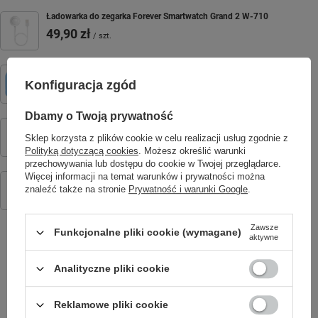
Ładowarka do zegarka Forever Smartwatch Grand 2 W-710
49,90 zł
/
szt.
Forever Aparat natychmiastowy z flaszem ICF-03 niebieski
Konfiguracja zgód
134,99 zł
/
szt.
Dbamy o Twoją prywatność
Ładowarka do smartwatcha Forever Forevive SB-350 i SB-365
49,90 zł
Sklep korzysta z plików cookie w celu realizacji usług zgodnie z
/
szt.
Polityką dotyczącą cookies
. Możesz określić warunki
przechowywania lub dostępu do cookie w Twojej przeglądarce.
Forever Smartwatch GPS WiFi 4G Kids Look Me! 3 KW-520 czarny
Więcej informacji na temat warunków i prywatności można
znaleźć także na stronie
Prywatność i warunki Google
.
249,00 zł
/
szt.
Zawsze
Funkcjonalne pliki cookie (wymagane)
aktywne
SPRAWDŹ TAKŻE
Analityczne pliki cookie
Reklamowe pliki cookie