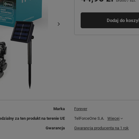
brutto
/
szt.
Dodaj do koszy
Marka
Forever
dzialny za ten produkt na terenie UE
TelForceOne S.A.
Więcej
Gwarancja
Gwarancja producenta na 1 rok