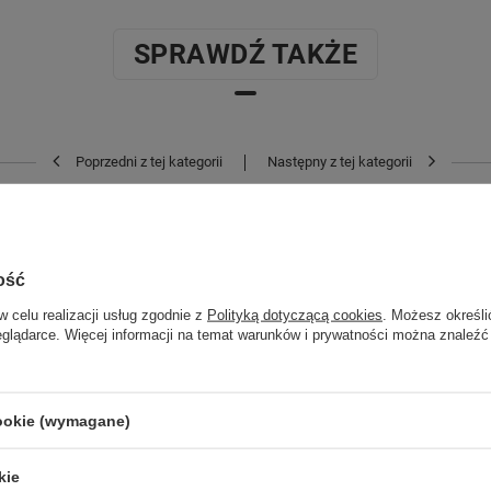
SPRAWDŹ TAKŻE
Poprzedni z tej kategorii
Następny z tej kategorii
ość
w celu realizacji usług zgodnie z
Polityką dotyczącą cookies
. Możesz określi
eglądarce. Więcej informacji na temat warunków i prywatności można znaleźć
cookie (wymagane)
kie