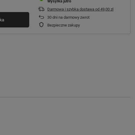
Wysyłka
jutro
Darmowa i szybka dostawa
od
49,00 zł
30
dni na darmowy zwrot
ka
Bezpieczne zakupy