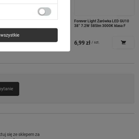
Forever kabel LCD USB-C -
Forever Light Żarówka LED GU10
Lightning 1,0 m 27W czarny
38° 7.2W 585lm 3000K klasa F
wszystkie
44,90 zł
6,99 zł
/
szt.
/
szt.
pytanie
uj się ze sklepem za