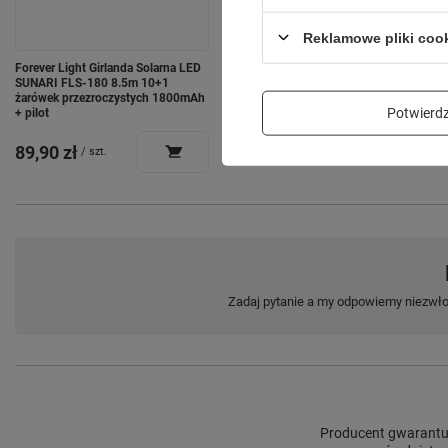
Reklamowe pliki coo
Forever Light Girlanda Solarna LED
Lampa solarna LED SUNARI FLS-80
SUNARI FLS-180 8.5m 10+1
podwójna 6W 520lm 4500K
żarówek przezroczystych 1800mAh
5500mAh Li-Ion Forever Light
Potwier
+ pilot
129,00 zł
/
szt.
89,90 zł
/
szt.
Zadaj pytanie a my odpowiemy niezwłoc
Producent gwarantuj