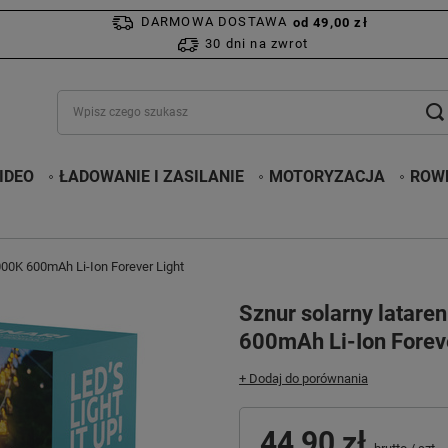
DARMOWA DOSTAWA
od 49,00 zł
30 dni na zwrot
IDEO
ŁADOWANIE I ZASILANIE
MOTORYZACJA
ROWE
00K 600mAh Li-Ion Forever Light
Sznur solarny latar
600mAh Li-Ion Foreve
+ Dodaj do porównania
44,90 zł