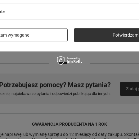
kie
Lampa solarna LED SUNARI FLS-09
Forever Light neon LED RGB LOVE
10lm 300mAh Li-Ion Forever Light
FLRN01 + pilot
dzam wymagane
Potwierdzam 
19,90 zł
69,90 zł
/
szt.
/
szt.
Potrzebujesz pomocy? Masz pytania?
Zadaj 
znie, najciekawsze pytania i odpowiedzi publikując dla innych.
GWARANCJA PRODUCENTA NA 1 ROK
e naprawę lub wymianę sprzętu do 12 miesięcy od daty zakupu. Skontakt