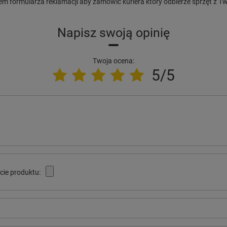
m formularza reklamacji aby zamówić kuriera który odbierze sprzęt z 
Napisz swoją opinię
Twoja ocena:
5/5
cie produktu: