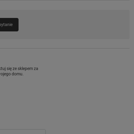
pytanie
uj się ze sklepem za
Twojego domu.