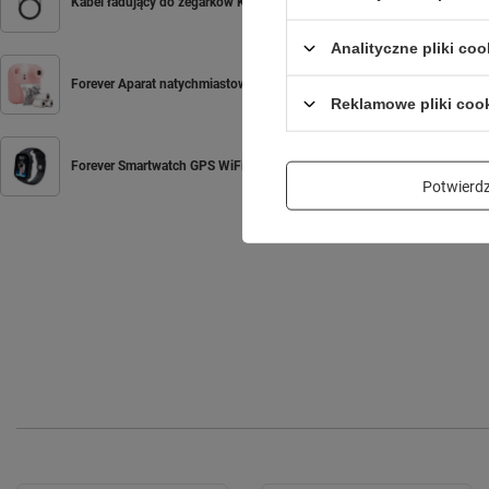
Kabel ładujący do zegarków KW-320 / KW-520
Analityczne pliki coo
Forever Aparat natychmiastowy z flaszem ICF-16 różowy
Reklamowe pliki coo
Forever Smartwatch GPS WiFi 4G Kids Look Me! 3 KW-520 czarny
Potwier