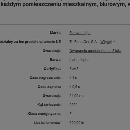
w każdym pomieszczeniu mieszkalnym, biurowym, w
Marka
Forever Light
dzialny za ten produkt na terenie UE
TelForceOne S.A.
Więcej
Gwarancja
Gwarancja producenta na 3 lata
Barwa
biała ciepła
Certyfikat
RoHS
Czas nagrzewania
< 1 s
Czas zapłonu
< 0,5 s
Gwarancja
24,00 mc
Kąt świecenia
220°
Klasa energetyczna
F
Liczba lumenów
900,00 lm