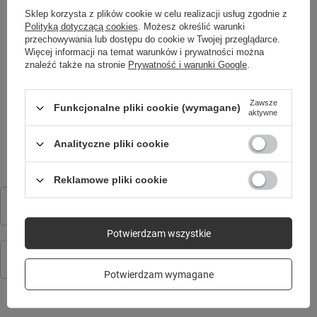
Sklep korzysta z plików cookie w celu realizacji usług zgodnie z
Wysokość
98,00 mm
Polityką dotyczącą cookies
. Możesz określić warunki
przechowywania lub dostępu do cookie w Twojej przeglądarce.
SKU
RTV0100001
Więcej informacji na temat warunków i prywatności można
Żywotność
15 000,00 godz.
znaleźć także na stronie
Prywatność i warunki Google
.
Zawsze
Funkcjonalne pliki cookie (wymagane)
aktywne
MOŻE CIĘ ZAINTERESOWAĆ
Analityczne pliki cookie
Reklamowe pliki cookie
Forever Smartwatch GPS WiFi 4G Kids Look Me! 3 KW-520 czarny
249,00 zł
/
szt.
Potwierdzam wszystkie
Pasek silikonowy KW-520 rózowy
44,90 zł
/
szt.
Potwierdzam wymagane