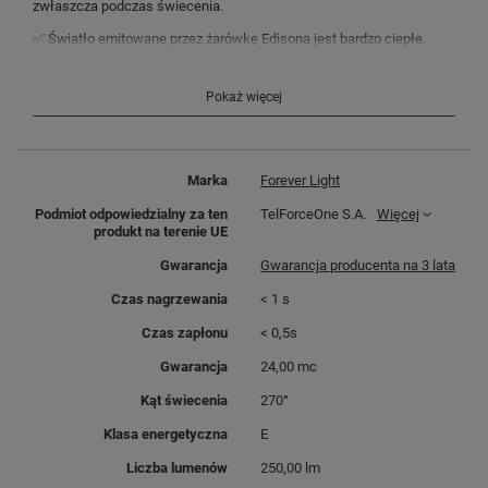
zwłaszcza podczas świecenia.
✅ Światło emitowane przez żarówkę Edisona jest bardzo ciepłe,
pozwoli ono
stworzyć przytulną atmosferę w pomieszczeniu
.
✅ Wykorzystanie
technologii LED
pozwala na zmniejszone zużycie
Pokaż więcej
energii oraz gwarantuje długą żywotność żarówki.
Marka
Forever Light
Podmiot odpowiedzialny za ten
TelForceOne S.A.
Więcej
produkt na terenie UE
Gwarancja
Gwarancja producenta na 3 lata
Czas nagrzewania
< 1 s
Czas zapłonu
< 0,5s
Gwarancja
24,00 mc
Kąt świecenia
270°
Klasa energetyczna
E
Liczba lumenów
250,00 lm