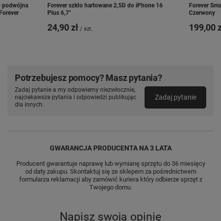
0 podwójna
Forever szkło hartowane 2,5D do iPhone 16
Forever Sm
Forever
Plus 6,7"
Czerwony
24,90 zł
199,00 z
/
szt.
Potrzebujesz pomocy? Masz pytania?
Zadaj pytanie a my odpowiemy niezwłocznie,
Zadaj pytanie
najciekawsze pytania i odpowiedzi publikując
dla innych.
GWARANCJA PRODUCENTA NA 3 LATA
Producent gwarantuje naprawę lub wymianę sprzętu do 36 miesięcy
od daty zakupu. Skontaktuj się ze sklepem za pośrednictwem
formularza reklamacji aby
zamówić kuriera który odbierze sprzęt z
Twojego domu.
Napisz swoją opinię