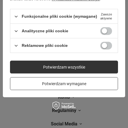
Zawsze
Funkcjonalne pliki cookie (wymagane)
Zamówienia
aktywne
Status zamówienia
Analityczne pliki cookie
Śledzenie przesyłki
Reklamowe pliki cookie
Chcę zareklamować produkt
Chcę zwrócić produkt
Potwierdzam wszystkie
Chcę wymienić towar
Kontakt
Potwierdzam wymagane
Konto
Regulaminy
Social Media