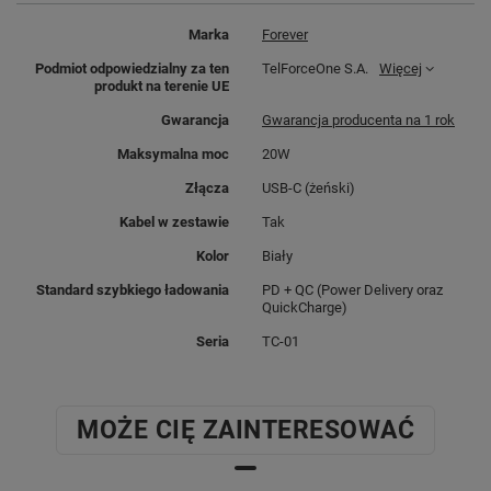
Marka
Forever
Ładowarka sieciowa Forever TC-
Podmiot odpowiedzialny za ten
TelForceOne S.A.
Więcej
01 to produkt nowej generacji,
produkt na terenie UE
który komunikuje się z
Gwarancja
Gwarancja producenta na 1 rok
ładowanym smartfonem.
Urządzenie jest w pełni
Maksymalna moc
20W
bezpieczne dla akumulatora
Złącza
USB-C (żeński)
dzięki inteligentnemu
podawaniu prądu.
Kabel w zestawie
Tak
Szybkie ładowanie to dzisiaj
Kolor
Biały
podstawa. Ładowarka sieciowa
Forever TC-01 z portem USB-C
Standard szybkiego ładowania
PD + QC (Power Delivery oraz
QuickCharge)
ma system Power Delivery, który
obsługują czołowe marki takie
Seria
TC-01
jak Apple lub Samsung.
Do zestawu dołączony jest
kabel USB-C - USB-C
.
MOŻE CIĘ ZAINTERESOWAĆ