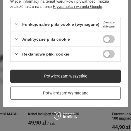
Więcej informacji na temat warunków i prywatności można
znaleźć także na stronie
Prywatność i warunki Google
.
Poprzedni z tej kategorii
Następny z tej kategorii
Zawsze
Funkcjonalne pliki cookie (wymagane)
aktywne
Analityczne pliki cookie
Reklamowe pliki cookie
Potwierdzam wszystkie
Potwierdzam wymagane
ratki MACH-
Kabel ładujący do IGO 2 JW-150
Forever un
100 magnet
49,90 zł
/
szt.
44,90 zł