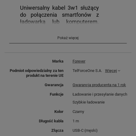
Uniwersalny kabel 3w1 służący
do połączenia smartfonów z
ładowarką lub komputerem.
Przystosowany do ładowania
baterii oraz transferu danych w
Pokaż więcej
urządzeniach wyposażonych w
gniazda micro-USB, typu C oraz
Lightning.
Marka
Forever
Podmiot odpowiedzialny za ten
TelForceOne S.A.
Więcej
produkt na terenie UE
Dzięki swojej konstrukcji jest
Gwarancja
Gwarancja producenta na 1 rok
odporny na splątanie.
Funkcje
Ładowanie i przesyłanie danych
Zastosowany na całej długości
Szybkie ładowanie
nylonowy oplot usztywnia i
zabezpiecza kabel przed
Kolor
Czarny
uszkodzeniami mechanicznymi.
Długość kabla
1 m
Złącza
USB-C (męski)