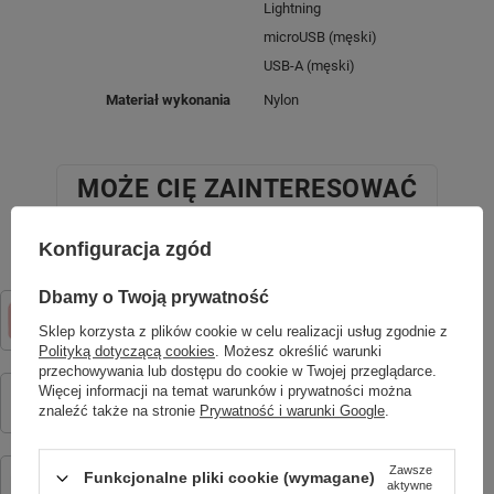
Lightning
microUSB (męski)
USB-A (męski)
Materiał wykonania
Nylon
MOŻE CIĘ ZAINTERESOWAĆ
Konfiguracja zgód
Dbamy o Twoją prywatność
Forever Aparat natychmiastowy z flaszem ICF-16 różowy
134,99 zł
/
szt.
Sklep korzysta z plików cookie w celu realizacji usług zgodnie z
Polityką dotyczącą cookies
. Możesz określić warunki
przechowywania lub dostępu do cookie w Twojej przeglądarce.
Pasek silikonowy KW-520 rózowy
Więcej informacji na temat warunków i prywatności można
44,90 zł
znaleźć także na stronie
Prywatność i warunki Google
.
/
szt.
Smartwatch dziecięcy AI Forever Boost KW-530 GPS WiFi 4G –
Zawsze
Funkcjonalne pliki cookie (wymagane)
Inteligentny zegarek dla dzieci z lokalizatorem, rozmowami wideo i
aktywne