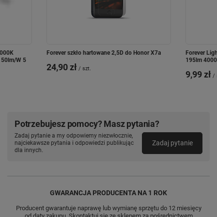
4000K
Forever szkło hartowane 2,5D do Honor X7a
Forever Li
150lm/W 5
195lm 4000K
24,90 zł
/
szt.
9,99 zł
/
Potrzebujesz pomocy? Masz pytania?
Zadaj pytanie a my odpowiemy niezwłocznie,
Zadaj pytanie
najciekawsze pytania i odpowiedzi publikując
dla innych.
GWARANCJA PRODUCENTA NA 1 ROK
Producent gwarantuje naprawę lub wymianę sprzętu do 12 miesięcy
od daty zakupu. Skontaktuj się ze sklepem za pośrednictwem