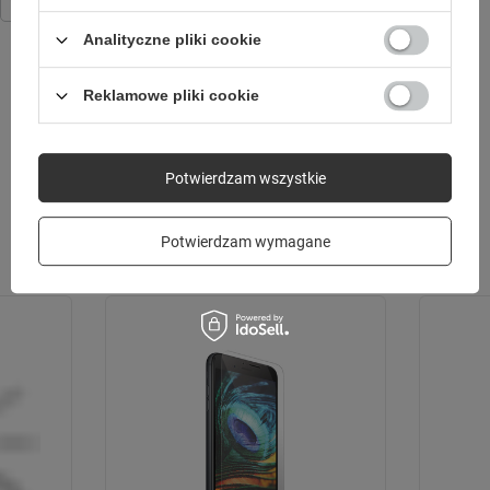
przyciskiem SOS (różowy)
349,00 zł
/
szt.
Analityczne pliki cookie
Reklamowe pliki cookie
SPRAWDŹ TAKŻE
Potwierdzam wszystkie
Potwierdzam wymagane
Poprzedni z tej kategorii
Następny z tej kategorii