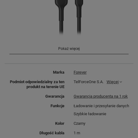
Solidne wykonanie!
Pokaż więcej
Kable Flexible są wyjątkowo
elastyczne i odporne na plątanie się.
Marka
Forever
W zależności od wariantu, posiadają
długość od 1 do 2 metrów.
Dzięki
Podmiot odpowiedzialny za ten
TelForceOne S.A.
Więcej
produkt na terenie UE
metalowej ramce przy złączu i
przedłużonemu usztywnieniu,
Gwarancja
Gwarancja producenta na 1 rok
Forever Flexible są dodatkowo
Funkcje
Ładowanie i przesyłanie danych
zabezpieczone przed łamaniem się.
Szybkie ładowanie
Funkcjonalne
Kolor
Czarny
Długość kabla
1 m
Kable Flexible są wyjątkowo