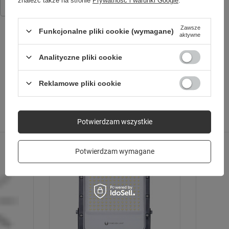
znaleźć także na stronie
Prywatność i warunki Google
.
44,90 zł
/
szt.
Zawsze
Funkcjonalne pliki cookie (wymagane)
aktywne
Analityczne pliki cookie
SPRAWDŹ TAKŻE
Reklamowe pliki cookie
Poprzedni z tej kategorii
Następny z tej kategorii
Potwierdzam wszystkie
Bezpieczeństwo i moc
Potwierdzam wymagane
Kable Flexible
przekazują moc do
100W.
Są świetnym i
bezpiecznym wyborem do
szybkiego ładowania urządzeń.
Idealnie sprawdzają się także
przy dużych obciążeniach.