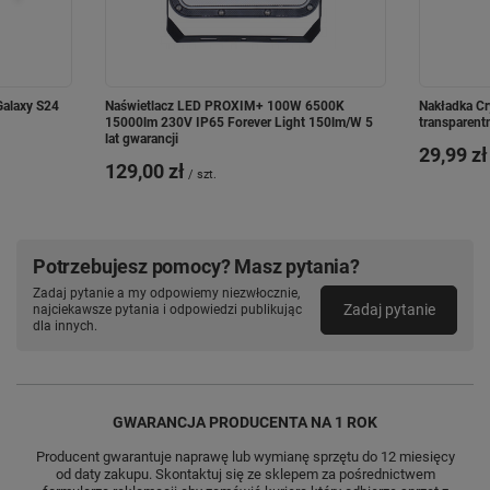
Galaxy S24
Naświetlacz LED PROXIM+ 100W 6500K
Nakładka Cr
15000lm 230V IP65 Forever Light 150lm/W 5
transparent
lat gwarancji
29,99 zł
129,00 zł
/
szt.
Potrzebujesz pomocy? Masz pytania?
Zadaj pytanie a my odpowiemy niezwłocznie,
Zadaj pytanie
najciekawsze pytania i odpowiedzi publikując
dla innych.
GWARANCJA PRODUCENTA NA 1 ROK
Producent gwarantuje naprawę lub wymianę sprzętu do 12 miesięcy
od daty zakupu. Skontaktuj się ze sklepem za pośrednictwem