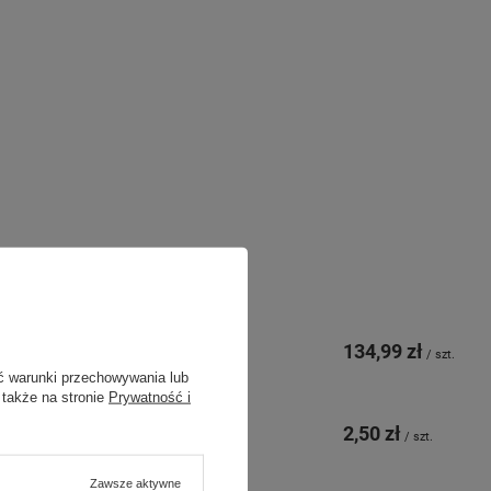
134,99 zł
/
szt.
ć warunki przechowywania lub
 także na stronie
Prywatność i
2,50 zł
/
szt.
Zawsze aktywne