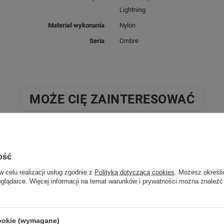
Lightning
Materiał wykonania
Nylon
Seria
Ombre
MOŻE CIĘ ZAINTERESOWAĆ
ość
w celu realizacji usług zgodnie z
Polityką dotyczącą cookies
. Możesz określi
eglądarce. Więcej informacji na temat warunków i prywatności można znaleźć
cookie (wymagane)