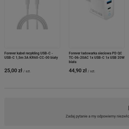
Forever kabel recykling USB-C -
Forever ładowarka sieciowa PD QC
USB-C 1,5m 3A KR60-CC-00 biały
TC-06-20AC 1x USB-C 1x USB 20W
biała
25,00 zł
44,90 zł
/
szt.
/
szt.
Zadaj pytanie a my odpowiemy niezwłoc