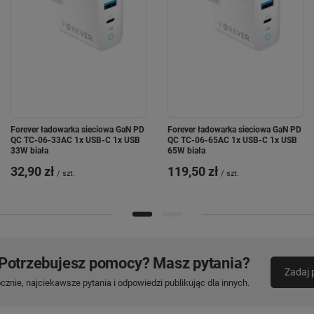
Forever ładowarka sieciowa GaN PD
Forever ładowarka sieciowa GaN PD
QC TC-06-33AC 1x USB-C 1x USB
QC TC-06-65AC 1x USB-C 1x USB
33W biała
65W biała
32,90 zł
119,50 zł
/
szt.
/
szt.
Potrzebujesz pomocy? Masz pytania?
Zadaj 
znie, najciekawsze pytania i odpowiedzi publikując dla innych.