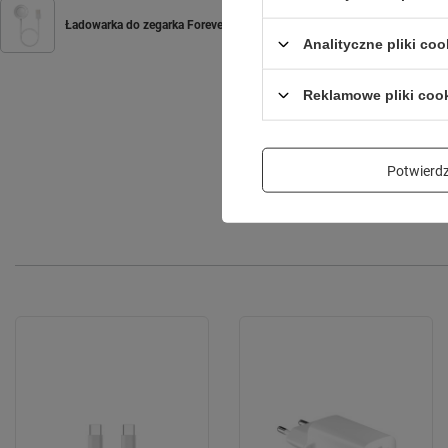
Ładowarka do zegarka Forever Smartwatch Grand 2 W-710
Analityczne pliki coo
Reklamowe pliki coo
Potwier