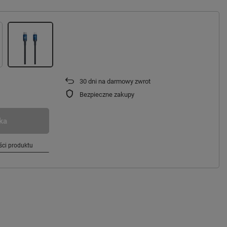
30
dni na darmowy zwrot
Bezpieczne zakupy
ka
ci produktu