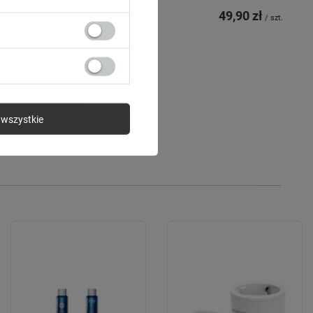
49,90 zł
/
szt.
wszystkie