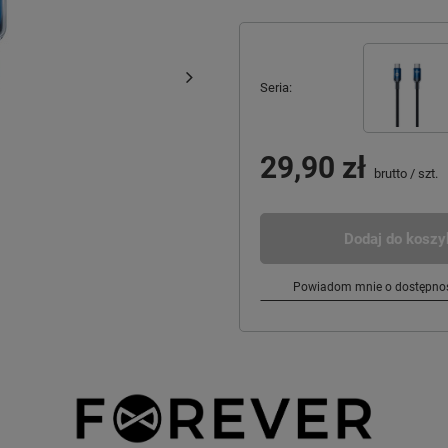
Seria
29,90 zł
brutto
/
szt.
Dodaj do koszy
Powiadom mnie o dostępnoś