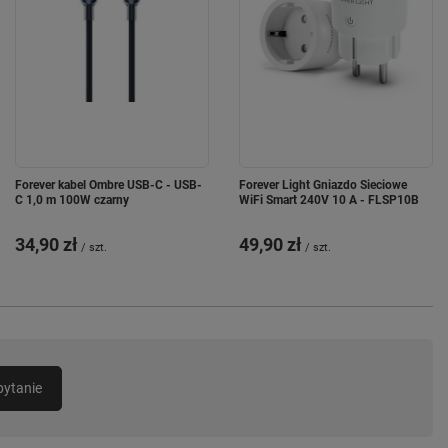
Forever kabel Ombre USB-C - USB-
Forever Light Gniazdo Sieciowe
C 1,0 m 100W czarny
WiFi Smart 240V 10 A - FLSP10B
34,90 zł
49,90 zł
/
szt.
/
szt.
pytanie