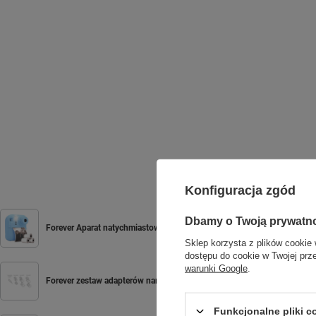
Konfiguracja zgód
Dbamy o Twoją prywatn
Forever Aparat natychmiastowy z flaszem ICF-03 niebieski
Sklep korzysta z plików cookie 
dostępu do cookie w Twojej prz
warunki Google
.
Forever zestaw adapterów nano SIM
Funkcjonalne pliki 