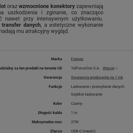
lot
oraz
wzmocnione konektory
zapewniają
a uszkodzenia i zginanie, co znacząco
ć nawet przy intensywnym użytkowaniu.
ż
transfer danych
, a estetyczne wykonanie
nadają mu atrakcyjny wygląd.
Marka
Forever
dzialny za ten produkt na terenie UE
TelForceOne S.A.
Więcej
Gwarancja
Gwarancja producenta na 1 rok
Funkcje
Ładowanie i przesyłanie danych
Szybkie ładowanie
Kolor
Czarny
Długość kabla
1 m
Maksymalna moc
27W
Złącza
USB-C (męski)