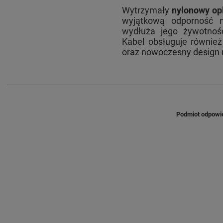
Wytrzymały
nylonowy op
wyjątkową odporność n
wydłuża jego żywotnoś
Kabel obsługuje równie
oraz nowoczesny design 
Podmiot odpowie