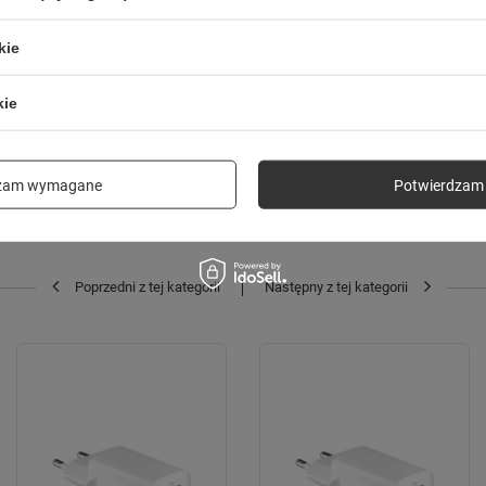
kie
kie
SPRAWDŹ TAKŻE
dzam wymagane
Potwierdzam 
Poprzedni z tej kategorii
Następny z tej kategorii