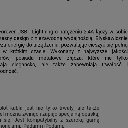
Forever USB - Lightning o natężeniu 2,4A łączy w sobie
esny design z niezawodną wydajnością. Błyskawicznie
cza energię do urządzenia, pozwalając cieszyć się pełną
ą w krótkim czasie. Wykonany z najwyższej jakości
iałów, posiada metalowe złącza, które nie tylko
dają elegancko, ale także zapewniają trwałość i
odność.
ot kabla jest nie tylko trwały, ale także
el można zwinąć i zapiąć specjalną opaską,
iu się. Jest kompatybilny z szeroką gamą
hone'ami, iPadami i iPodami.