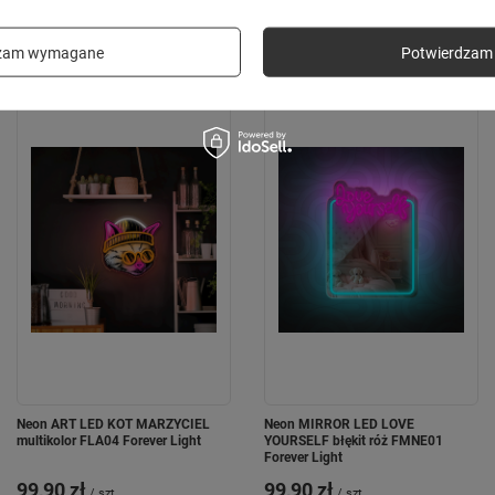
Poprzedni z tej kategorii
Następny z tej kategorii
dzam wymagane
Potwierdzam 
Neon ART LED KOT MARZYCIEL
Neon MIRROR LED LOVE
multikolor FLA04 Forever Light
YOURSELF błękit róż FMNE01
Forever Light
99,90 zł
99,90 zł
/
szt.
/
szt.