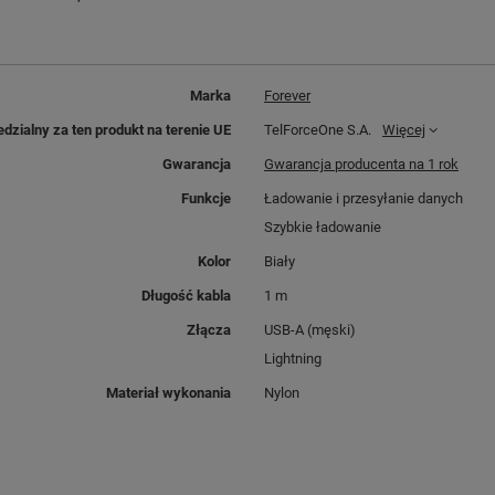
Marka
Forever
dzialny za ten produkt na terenie UE
TelForceOne S.A.
Więcej
Gwarancja
Gwarancja producenta na 1 rok
Funkcje
Ładowanie i przesyłanie danych
Szybkie ładowanie
Kolor
Biały
Długość kabla
1 m
Złącza
USB-A (męski)
Lightning
Materiał wykonania
Nylon