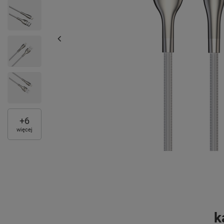
+
6
więcej
k