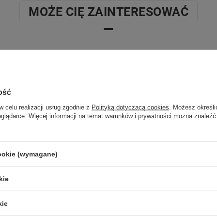
MOŻE CIĘ ZAINTERESOWAĆ
ość
w celu realizacji usług zgodnie z
Polityką dotyczącą cookies
. Możesz określi
eglądarce. Więcej informacji na temat warunków i prywatności można znaleźć
cookie (wymagane)
SPRAWDŹ TAKŻE
kie
kie