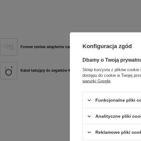
Konfiguracja zgód
Forever zestaw adapterów nano SIM
Dbamy o Twoją prywatn
Sklep korzysta z plików cookie 
Kabel ładujący do zegarków KW-320 / KW-520
dostępu do cookie w Twojej prz
warunki Google
.
Funkcjonalne pliki 
Analityczne pliki coo
Reklamowe pliki coo