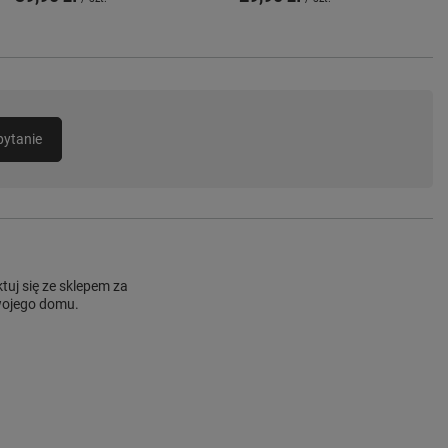
pytanie
uj się ze sklepem za
Twojego domu.