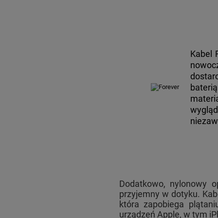
Kabel 
nowocz
dostar
bateri
mater
wyglą
niezaw
Dodatkowo, nylonowy opl
przyjemny w dotyku. Kab
która zapobiega plątan
urządzeń Apple, w tym iP