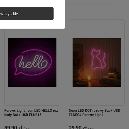
wszystkie
Forever Light neon LED HELLO róż
Neon LED KOT różowy Bat + USB
biały Bat + USB FLNE15
FLNEO4 Forever Light
39,90 zł
29,90 zł
/
szt.
/
szt.