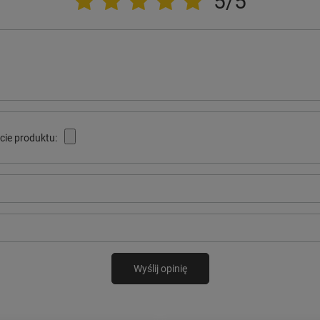
5/5
cie produktu:
Wyślij opinię