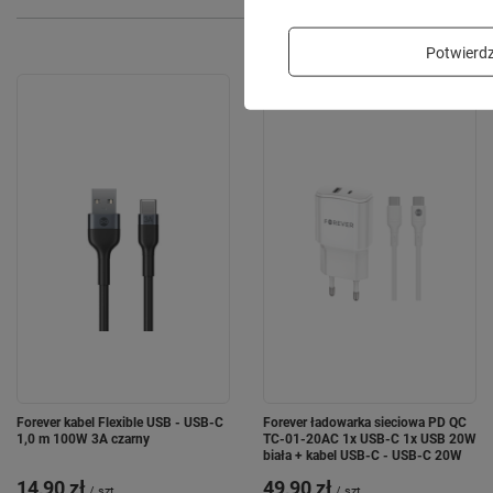
Potwier
Forever kabel Flexible USB - USB-C
Forever ładowarka sieciowa PD QC
1,0 m 100W 3A czarny
TC-01-20AC 1x USB-C 1x USB 20W
biała + kabel USB-C - USB-C 20W
14,90 zł
49,90 zł
/
szt.
/
szt.