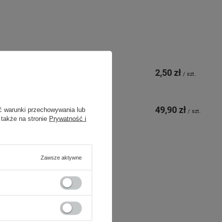
2,50 zł
/
szt.
49,90 zł
ć warunki przechowywania lub
/
szt.
 także na stronie
Prywatność i
Zawsze aktywne