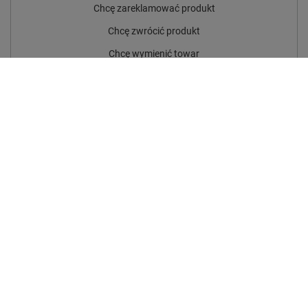
Chcę zareklamować produkt
Chcę zwrócić produkt
Chcę wymienić towar
Kontakt
Konto
Regulaminy
Social Media
W sklepie prezentujemy ceny brutto (z VAT).