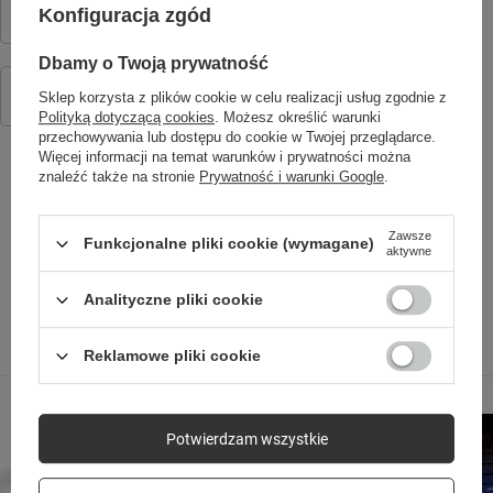
Konfiguracja zgód
49,90 zł
/
szt.
Dbamy o Twoją prywatność
Kabel ładujący do IGO 2 JW-150
49,90 zł
Sklep korzysta z plików cookie w celu realizacji usług zgodnie z
/
szt.
Polityką dotyczącą cookies
. Możesz określić warunki
przechowywania lub dostępu do cookie w Twojej przeglądarce.
Więcej informacji na temat warunków i prywatności można
znaleźć także na stronie
Prywatność i warunki Google
.
SPRAWDŹ TAKŻE
Zawsze
Funkcjonalne pliki cookie (wymagane)
aktywne
Analityczne pliki cookie
Poprzedni z tej kategorii
Następny z tej kategorii
Reklamowe pliki cookie
Potwierdzam wszystkie