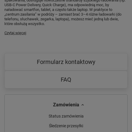
spakowania, obsługuje nowoczesne standardy szybkiego ładowania (np.
USB-C Power Delivery, Quick Charge), ma odpowiednią moc, by
naładować smartfon, tablet, a często także laptop. W praktyce to
„centrum zasilania” w podróży – zamiast brać 3–4 różne ładowarki (do
telefonu, słuchawek, zegarka, laptopa), możesz mieć jedną lub dwie,
które obsłużą wszystko.
Czytaj więcej
Formularz kontaktowy
FAQ
Zamówienia
Status zamówienia
Śledzenie przesyłki