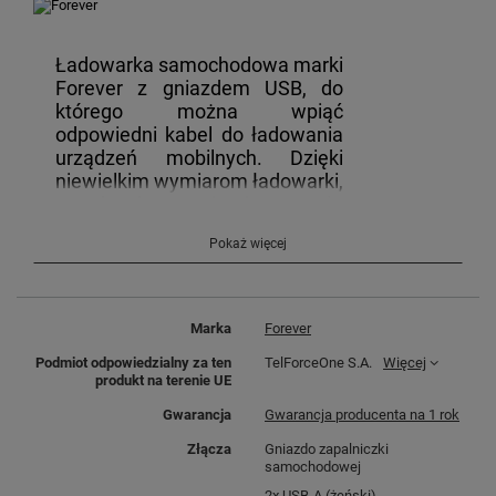
Ładowarka samochodowa marki
Forever z gniazdem USB, do
którego można wpiąć
odpowiedni kabel do ładowania
urządzeń mobilnych. Dzięki
niewielkim wymiarom ładowarki,
urządzenie zajmuje mało
miejsca, a długi kabel pozwala
Pokaż więcej
na korzystanie z niej również
pasażerom. Z ładowarką
Forever nie musisz się martwić o
rozładowany telefon lub tablet.
Marka
Forever
Podmiot odpowiedzialny za ten
TelForceOne S.A.
Więcej
produkt na terenie UE
Ładowarka samochodowa
Gwarancja
Gwarancja producenta na 1 rok
Forever to produkt nowej
Złącza
Gniazdo zapalniczki
generacji, który komunikuje się z
samochodowej
ładowanym smartfonem.
2x USB-A (żeński)