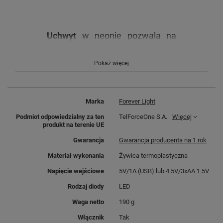
Uchwyt
w neonie pozwala na
zawieszanie oświetlenia
na
pionowych powierzchniach.
Pokaż więcej
Nastrojowe światło będzie
pasowało do wnętrz restauracji,
barów i innych przestrzeni, gdzie
barwy wyjątkowo
podkreślą
Marka
Forever Light
atmosferę miejsca.
To, co
Podmiot odpowiedzialny za ten
TelForceOne S.A.
Więcej
wyróżnia neony to ich
jednolite
produkt na terenie UE
rozpraszanie światła
, bez
zauważalnych punktów
Gwarancja
Gwarancja producenta na 1 rok
świetlnych.
Materiał wykonania
Żywica termoplastyczna
Napięcie wejściowe
5V/1A (USB) lub 4.5V/3xAA 1.5V
Rodzaj diody
LED
Waga netto
190 g
Dzięki
technologii LED
neony
Włącznik
Tak