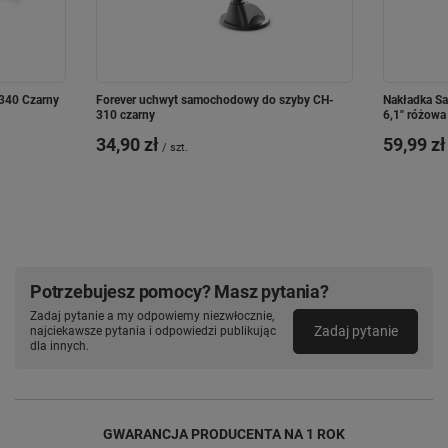
-340 Czarny
Forever uchwyt samochodowy do szyby CH-
Nakładka Sa
310 czarny
6,1" różowa
34,90 zł
59,99 zł
/
szt.
Potrzebujesz pomocy? Masz pytania?
Zadaj pytanie a my odpowiemy niezwłocznie,
Zadaj pytanie
najciekawsze pytania i odpowiedzi publikując
dla innych.
GWARANCJA PRODUCENTA NA 1 ROK