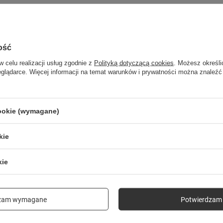
ość
w celu realizacji usług zgodnie z
Polityką dotyczącą cookies
. Możesz określi
eglądarce. Więcej informacji na temat warunków i prywatności można znaleźć
SPRAWDŹ TAKŻE
cookie (wymagane)
kie
Poprzedni z tej kategorii
Następny z tej kategorii
kie
dzam wymagane
Potwierdzam 