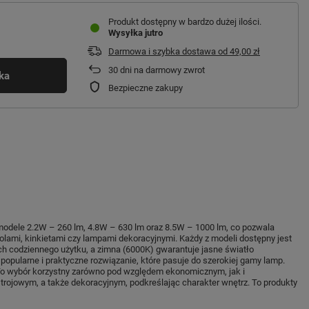
Produkt dostępny w bardzo dużej ilości
Wysyłka
jutro
Darmowa i szybka dostawa
od
49,00 zł
30
dni na darmowy zwrot
ka
Bezpieczne zakupy
 modele 2.2W – 260 lm, 4.8W – 630 lm oraz 8.5W – 1000 lm, co pozwala
lami, kinkietami czy lampami dekoracyjnymi. Każdy z modeli dostępny jest
ch codziennego użytku, a zimna (6000K) gwarantuje jasne światło
popularne i praktyczne rozwiązanie, które pasuje do szerokiej gamy lamp.
 To wybór korzystny zarówno pod względem ekonomicznym, jak i
rojowym, a także dekoracyjnym, podkreślając charakter wnętrz. To produkty