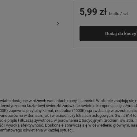
5,99 zł
brutto
/
szt.
Dodaj do koszy
światła dostępne w różnych wariantach mocy i jasności. W ofercie znajdują się
erystycznemu kształtowi świeczki żarówki te świetnie komponują się z żyrando
0K) zapewnia przytulny klimat, neutralna (4000K) sprawdza się w przestrzenia
wane zarówno w domach, jak i w biurach czy lokalach usługowych. Gwint E14 to 
ycie prądu i dłuższą żywotność w porównaniu z tradycyjnymi źródłami światła.
ość i wysoką efektywność. Doskonale sprawdzą się w oświetleniu głównym, nast
omfortowego oświetlenia w każdej sytuacji.