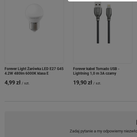
Forever Light Żarówka LED E27 G45
Forever kabel Tornado USB -
4.2W 480lm 6000K klasa E
Lightning 1,0 m 3A czarny
4,99 zł
19,90 zł
/
szt.
/
szt.
Zadaj pytanie a my odpowiemy niezwłoc