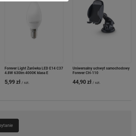
Forever Light Żarówka LED E14 C37
Uniwersalny uchwyt samochodowy
4.8W 630lm 4000K klasa E
Forever CH-110
5,99 zł
44,90 zł
/
szt.
/
szt.
pytanie