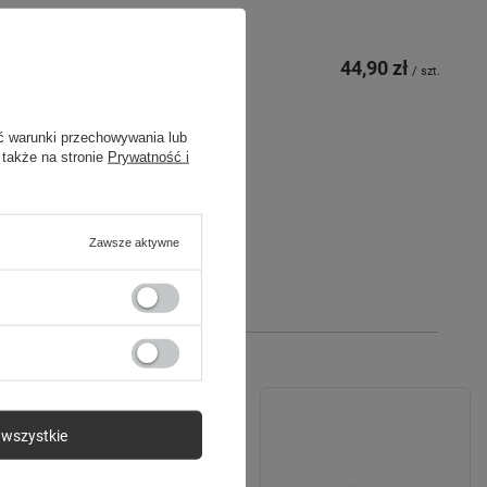
44,90 zł
/
szt.
ć warunki przechowywania lub
 także na stronie
Prywatność i
Zawsze aktywne
wszystkie