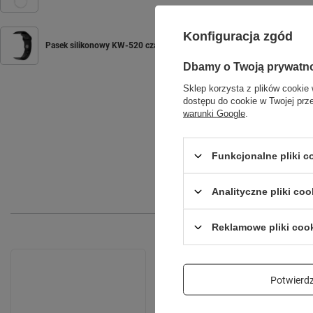
Konfiguracja zgód
Pasek silikonowy KW-520 czarny
Dbamy o Twoją prywatn
Sklep korzysta z plików cookie 
dostępu do cookie w Twojej prz
warunki Google
.
Funkcjonalne pliki 
Analityczne pliki coo
Reklamowe pliki coo
Potwier