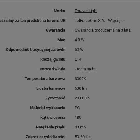
Marka
Forever Light
dzialny za ten produkt na terenie UE
TelForceOne S.A.
Więcej
Gwarancja
Gwarancja producenta na 3 lata
Moc
4.8 W
Odpowiednik tradycyjnej żarówki
50 W
Rodzaj gwintu
E14
Barwa światła
Ciepła biała
Temperatura barwowa
3000K
Liczba lumenów
630 lm
Żywotność
20 000 h
Materiał wykonania
PC
Kąt świecenia
180°
Natężenie prądu
43 mA
Zakres częstotliwości
50-60 Hz